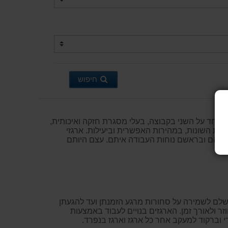
חיפוש
היערם אחד על השני בקבוצה, בעלי מסגרת חזקה ואיכותית,
יות השונות, במהירות האפשרית וביעילות. ארגזי
ם שלהם ובראשם נוחות העבודה איתם. עצם היותם
מושלם לשמירה על סחורות מרגע הזמנתן ועד להגעתן
זר ולאורך זמן. הארגזים בנויים לעבוד באמצעות
די וברקוד למעקב אחר כל ארגז וארגז בנפרד.