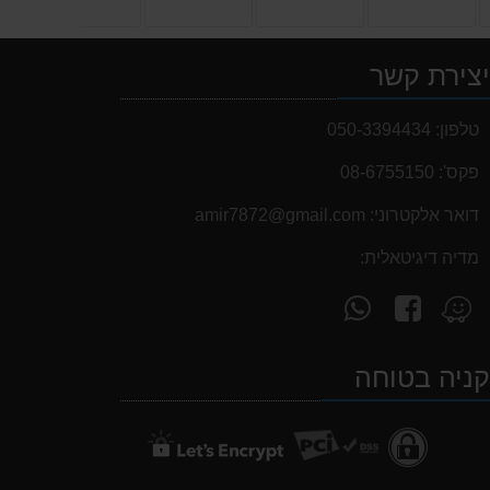
צירת קשר
טלפון:
050-3394434
פקס':
08-6755150
דואר אלקטרוני:
‫amir7872@gmail.com‬
מדיה דיגיטאלית:
עקוב
פנה
מצא
אחרינו
אלינו
אותנו
ב-
ב-
ב-
ניה בטוחה
WhatsApp
facebook
Waze