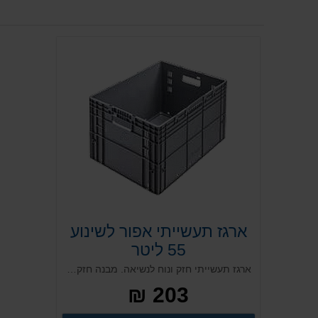
ארגז תעשייתי אפור לשינוע
55 ליטר
ארגז תעשייתי חזק ונוח לנשיאה. מבנה חזק ואיכותי. בעל התאמה מלאה לשינוע על גבי מסועים מדויקים וקווי אריזה. אפשרות לשימוש עם מכסה תואם (נמכר בנפרד). כולל ידיות בצדדים לנשיאה.
203 ₪