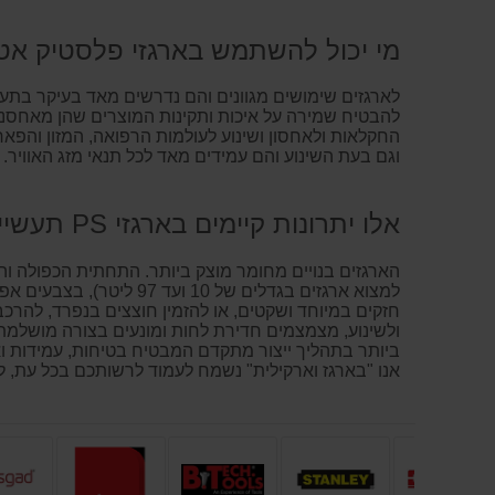
מי יכול להשתמש בארגזי פלסטיק אט
לארגזים שימושים מגוונים והם נדרשים מאד בעיקר בתע
להבטיח שמירה על איכות ותקינות המוצרים שהן מאחסנו
החקלאות ולאחסון ושינוע לעולמות הרפואה, המזון והפאר
וגם בעת השינוע והם עמידים מאד לכל תנאי מזג האוויר
אלו יתרונות קיימים בארגזי PS תעשייתיים?
הארגזים בנויים מחומר מוצק ביותר. התחתית הכפולה וה
למצוא ארגזים בגדלים של 10 ועד 97 ליטר), בצבעים אפור או כחול, ולבחור מתוך מספר הדגמים הרב ארגזי פלסטיק רגילים,
ולשינוע, מצמצמים חדירת לחות ומונעים בצורה מושלמת ח
ביותר בתהליך ייצור מתקדם המבטיח בטיחות, עמידות ו
אנו "בארגז וארקילית" נשמח לעמוד לרשותכם בכל עת, 