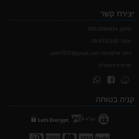
יצירת קשר
טלפון:
050-3394434
פקס':
08-6755150
דואר אלקטרוני:
‫amir7872@gmail.com‬
מדיה דיגיטאלית:
עקוב
פנה
מצא
אחרינו
אלינו
אותנו
ב-
ב-
ב-
קניה בטוחה
WhatsApp
facebook
Waze