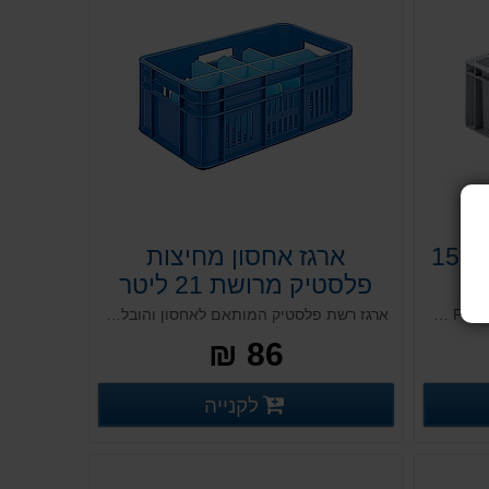
ארגז אפור אטום לאחסון 15
ארגז אחסון מחיצות
פלסטיק מרושת 21 ליטר
ארגז אטום בצבע אפור, מסדרת ארגזי PS תעשייתיים. פתרון שקט ואיכותי, מותאם לעבודה במערכים אוטומטיים. מיועד לאחסון כולל (למעט מזון). בעל מסגרת חזקה ואיכותית. עמיד לאורך שנים, בעל יכולת להיערם אחד על השני בקבוצות.
ארגז רשת פלסטיק המותאם לאחסון והובלה כללית כולל אפשרות למחיצות. בעל אוורור מרבי לשמירה על תכולתו, קל לניקוי ומותאם לשימושים חוזרים. איכותי ועמיד בעל מבנה חזק, מתכנס ונערם. כולל ידיות הרמה נוחות ומאושר למזון.
86 ₪
רטים נוספים
פרטים נוספים
לקנייה
פרטים נוספים