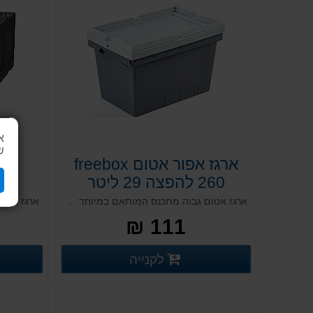
א
ש
ארגז אפור אטום freebox
ארג
260 להפצה 29 ליטר
מ
ארגז אטום גבוה מתכנס המותאם במיוחד להפצה, למסועים ולמערכי אוטומציה מסדרת FREE BOX. אפשרות להיערם על קופסאות אחרת מאותה סדרה ולהיתפס אחת בשנייה (עם מכסה), יכולת התכנסות עם מספר קופסאות בערימה (ללא מכסה). כולל מכסה תואם לאטימות מלאה.
111 ₪
פרטים נוספים
לקנייה
פרטים נוספים