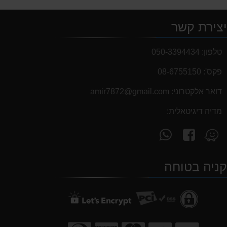
צירת קשר
טלפון:
050-3394434
פקס':
08-6755150
דואר אלקטרוני:
‫amir7872@gmail.com‬
מדיה דיגיטאלית:
עקוב
פנה
מצא
אחרינו
אלינו
אותנו
ב-
ב-
ב-
ניה בטוחה
WhatsApp
facebook
Waze