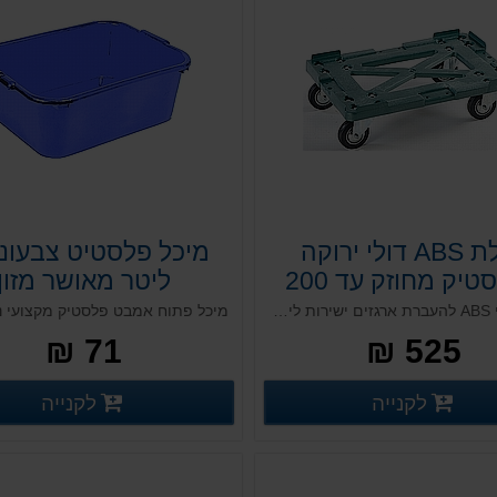
עגלת ABS דולי ירוקה
מפלסטיק מחוזק עד 200
ליטר מאושר מזון
ק"ג
עגלת דולי ABS להעברת ארגזים ישירות ליחידות קירור, עמידות עד טמפרטורה -30 מעלות צלזיוס. ניתן להשתמש בהן לתמיכה במגשי בצק בתעשיית המזון. חיזוקי מתכת מגולוונת, גלגלי גומי.
71 ₪
525 ₪
פרטים נוספים
פ
לקנייה
לקנייה
פרטים נוספים
פרטים נוספים