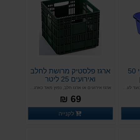
מיכל פלסטיט צבעוני 50
ארגז פלסטיק מרושת לחלב
ואירועים 25 ליטר
מיכל פתוח אמבט פלסטיק מקצועי נועד לערבוב חומרי בניין ומיועד לעולם השיפוצים עבודות עפר ובניין. המיכל אטום וחזק ונועד להכיל נוזלים, עפר, אבנים, חצץ ולעמוד במשקלים גבוהים ועבודה מאסיבית עם כלים לעבודות עפר.
ארגז אירועים או ארגז חלב, נפוץ מאד כארגז חלב, מצוין גם לאחסון צעצועים בחדרי ילדים, ארגז עמיד לקרני השמש, ארגז לאופניים וגם מצוין כפתרון ישיבה אלטרנטיבי.
69 ₪
רטים נוספים
פרטים נוספים
לקנייה
פרטים נוספים