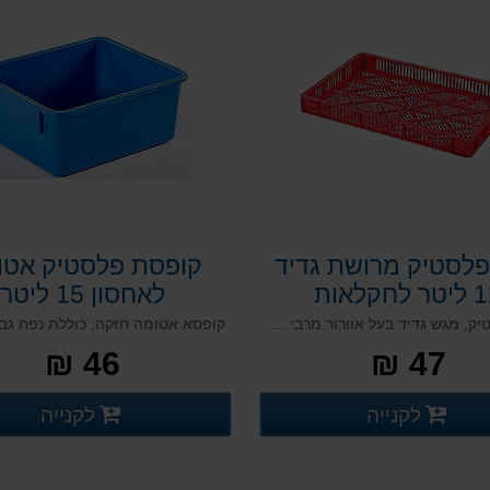
פלסטיק מרושת גדיד
קופסת פלסטיק אטו
 לחקלאות
לאחסון 15 ליטר
ארגז פלסטיק, מגש גדיד בעל אוורור מרבי המותאם לתעשיית החקלאות, לשמירה על התוצרת. חזק, עמיד וניתן למחזור במלואו. מבנה קשיח ועמידות לאורך שנים, מותאם במיוחד למזון ותוצרת חקלאית הזקוקה לאוורור ומבנה חלק שאינו פוגע בתוצרת.
46 ₪
47 ₪
פרטים נוספים
פ
לקנייה
לקנייה
פרטים נוספים
פרטים נוספים