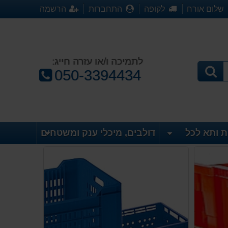
שלום אורח
לקופה
התחברות
הרשמה
לתמיכה ו/או עזרה חייג:
טלפון:
050-3394434
ת ותא לכל
דולבים, מיכלי ענק ומשטחים