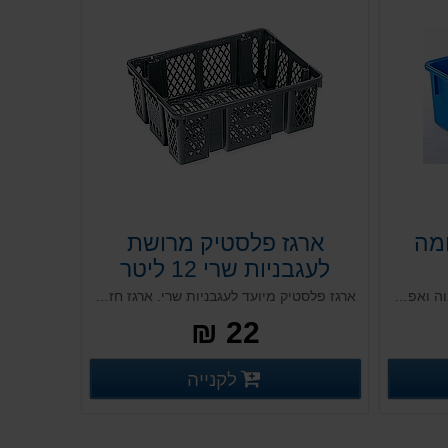
מה
ארגז פלסטיק מרושת
לעגבניות שרי 12 ליטר
קופסא אטומה חזקה, כוללת נפח גבוה ואפשרות למכסה תואם. לבחירה, מגוון צבעים ומידות ואידאלית עבור מוצרי נלווים לתהליכי אפיה בתעשיית המזון. יכולת להיערם אחד על השני ולהתכנס בקבוצה. מותאם לתעשיית המזון.
ארגז פלסטיק מיועד לעגבניות שרי. ארגז חזק המותאם לביצוע סבבי עבודה רבים ובעל אוורור מרבי החיוני לשמירה על התוצרת החקלאית ואידאלי עבור תעשיית הפירות והירקות. מתכנס ונערם לחקלאות.
22 ₪
רטים נוספים
פרטים נוספים
לקנייה
פרטים נוספים