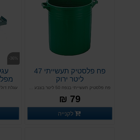
-36%
פח פלסטיק תעשייתי 47
ליטר ירוק
פח פלסטיק תעשייתי בנפח 50 ליטר בצבע ירוק מיוצר בטכנולוגיה הגורמת לו חזק ועמיד במיוחד , הפח מתכנס / נערם נמצא בשימוש נרחב בענף המזון. מותאם למסעדות, קייטרינג, בתי מלון, מוסדות, בתי אבות, בתי ספר ועוד. מכסה נמכר בנפרד.
79 ₪
פרטים נוספים
לקנייה
פרטים נוספים