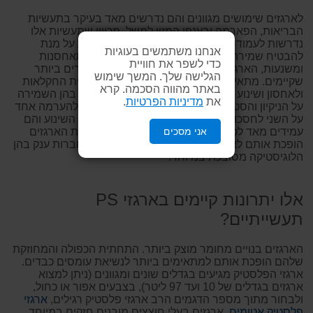
לארגזים שימושים מגוונים והם נדרשים מאד בעיקר בתעשיות
הבריאות, הפארמה ובענפי המזון למשל. מכיוון שתעשיות אלו
נדרשות לעמוד בסטנדרטים מחמירים של בטיחות על מנת
אנחנו משתמשים בעוגיות
להבטיח שמירה על איכות ותקינות המוצרים שהן מאחסנות
כדי לשפר את חוויית
ומשנעות, הארגזים חייבים לעמוד בתקנים המחמירים ביותר
הגלישה שלך. המשך שימוש
שקיימים. מתאימים מאד לתעשיות כבדות, לתעשיית החקלאות
באתר מהווה הסכמה. קרא
ולאחסון ושינוע לעולמות הרפואה, המזון והפארמה בהן השמירה
את
מדיניות הפרטיות
.
על הניקיון והסטריליות הוא קריטי. הארגזים ניתנים להערמה אחד
על השני לחסכון בשטח אחסון לאורך זמן וגם בעת השינוע והם
אני מסכים
עמידים מאד לכל תנאי מזג האוויר. היכולת לתייג את הארגזים
הופכת אותם לאטרקטיביים במיוחד בעיקר עבור חברות ענק בהן
הלוגיסטיקה מסובכת במיוחד.
אלו יתרונות קיימים בארגזי PS
תעשייתיים?
הארגזים בנויים מחומר מוצק ביותר. התחתית הכפולה והמחוזקת
שלהם הופכת אותם למתאימים ביותר לנשיאת עומסים כבדים.
ארגזי הפלסטיק מגיעים בגדלים שונים ומגוונים (ניתן למצוא
ארגזים בגדלים של 10 ועד 97 ליטר), בצבעים אפור או כחול,
ולבחור מתוך מספר הדגמים הרב ארגזי פלסטיק רגילים,
ארגזי
פלסטיק אטומים
, ארגזים בעלי חוצצים מובנים חזקים במיוחד