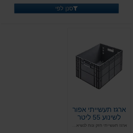
סנן לפי
ארגז תעשייתי אפור
לשינוע 55 ליטר
ארגז תעשייתי חזק ונוח לנשיאה. מבנה חזק ואיכותי. בעל התאמה מלאה לשינוע על גבי מסועים מדויקים וקווי אריזה. אפשרות לשימוש עם מכסה תואם (נמכר בנפרד). כולל ידיות בצדדים לנשיאה.