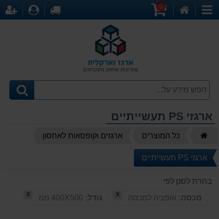
0
דף
עגלת
לקופה
התחברו
הר
קטגוריות
הבית
קניות
ארגזי PS תעשייתיים
דף
כל המוצרים
ארגזים וקופסאות לאחסון
הבית
ארגזי PS תעשייתיים
בחרת לסנן לפי
X
X
מכסה:
אופציה למכסה
גודל:
400X500 ממ