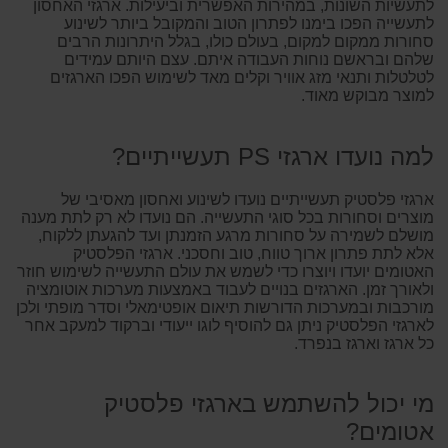
לתעשיות השונות, במהירות האפשרית וביעילות. ארגזי האחסון
לתעשייה הפכו בימנו לפתרון הטוב והמקובל ביותר לשינוע
סחורות ממקום למקום, בעולם כולו, בגלל היתרונות הרבים
שלהם ובראשם נוחות העבודה איתם. עצם היותם עמידים
לטלטלות ותנאי מזג אוויר וקלים מאד לשימוש הפכו הארגזים
למוצר מבוקש מאוד.
למה נועדו ארגזי PS תעשייתיים?
ארגזי פלסטיק תעשייתיים נועדו לשינוע ואחסון מאסיבי של
מוצרים וסחורות בכל סוגי התעשייה. הם נועדו לא רק לתת מענה
מושלם לשמירה על סחורות מרגע הזמנתן ועד להגעתן ללקוח,
אלא לתת פתרון ארוך טווח, טוב וחסכני. ארגזי הפלסטיק
האטומים יועדו ויוצרו כדי לשמש את עולם התעשייה לשימוש חוזר
ולאורך זמן. הארגזים בנויים לעבוד באמצעות מערכות אוטומציה
מורכבות ובמערכות הדורשות תיאום אופטימאלי וסדר מופתי ולכן
לארגזי הפלסטיק ניתן גם להוסיף לוגו ייעודי וברקוד למעקב אחר
כל ארגז וארגז בנפרד.
מי יכול להשתמש בארגזי פלסטיק
אטומים?