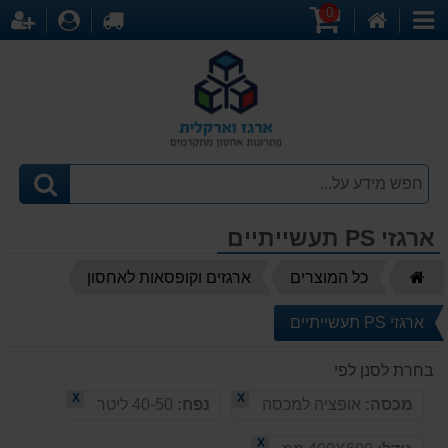
0
דף
עגלת
לקופה
התחברו
הר
קטגוריות
הבית
קניות
ארגזי PS תעשייתיים
דף
כל המוצרים
ארגזים וקופסאות לאחסון
הבית
ארגזי PS תעשייתיים
בחרת לסנן לפי
X
X
מכסה:
אופציה למכסה
נפח:
40-50 ליטר
X