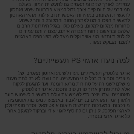
עמידים לאורך שנים ומותאמים גם לתעשיית המזון. בעולם
המודרני של היום קיים צורך גדול למצוא פתרונות שינוע ואחסון
לתעשיות השונות, במהירות האפשרית וביעילות. ארגזי האחסון
לתעשייה הפכו בימנו לפתרון הטוב והמקובל ביותר לשינוע
סחורות ממקום למקום, בעולם כולו, בגלל היתרונות הרבים
שלהם ובראשם נוחות העבודה איתם. עצם היותם עמידים
לטלטלות ותנאי מזג אוויר וקלים מאד לשימוש הפכו הארגזים
למוצר מבוקש מאוד.
למה נועדו ארגזי PS תעשייתיים?
ארגזי פלסטיק תעשייתיים נועדו לשינוע ואחסון מאסיבי של
מוצרים וסחורות בכל סוגי התעשייה. הם נועדו לא רק לתת מענה
מושלם לשמירה על סחורות מרגע הזמנתן ועד להגעתן ללקוח,
אלא לתת פתרון ארוך טווח, טוב וחסכני. ארגזי הפלסטיק
האטומים יועדו ויוצרו כדי לשמש את עולם התעשייה לשימוש חוזר
ולאורך זמן. הארגזים בנויים לעבוד באמצעות מערכות אוטומציה
מורכבות ובמערכות הדורשות תיאום אופטימאלי וסדר מופתי ולכן
לארגזי הפלסטיק ניתן גם להוסיף לוגו ייעודי וברקוד למעקב אחר
כל ארגז וארגז בנפרד.