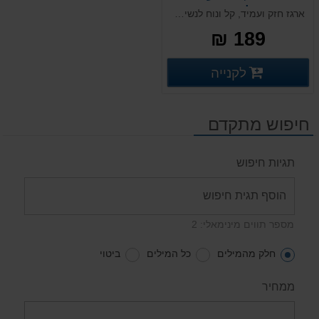
ליטר
ארגז חזק ועמיד, קל ונוח לנשיאה. מותאם לשינוע פנים וחוץ ובעל מכסה תואם ואפשרות להוספת מדבקות בר קוד ייחודיות המאפשרות זיהוי ייחודי של כל ארגז ואופטימליות לשם מעקב לאורך כל שלבי התהליך. מומלץ לעבודה עם בצקים בשלב התפחתם וגם עבור תעשיית הפארמה
189 ₪
פרטים נוספים
לקנייה
פרטים נוספים
חיפוש מתקדם
תגיות חיפוש
מספר תווים מינימאלי: 2
חלק מהמילים
כל המילים
ביטוי
ממחיר