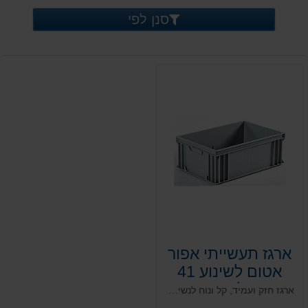
סנן לפי
ארגז תעשייתי אפור
אטום לשינוע 41
ליטר
ארגז חזק ועמיד, קל ונוח לנשיאה. מותאם לשינוע פנים וחוץ ובעל מכסה תואם ואפשרות להוספת מדבקות בר קוד ייחודיות המאפשרות זיהוי ייחודי של כל ארגז ואופטימליות לשם מעקב לאורך כל שלבי התהליך. מומלץ לעבודה עם בצקים בשלב התפחתם וגם עבור תעשיית הפארמה