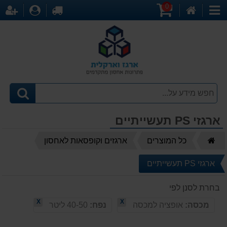
0
דף
עגלת
לקופה
התחברו
הר
קטגוריות
הבית
קניות
ארגזי PS תעשייתיים
דף
כל המוצרים
ארגזים וקופסאות לאחסון
הבית
ארגזי PS תעשייתיים
בחרת לסנן לפי
X
X
מכסה:
אופציה למכסה
נפח:
40-50 ליטר