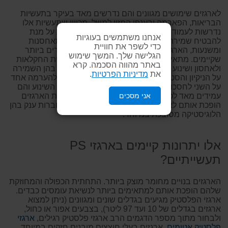
לארגזים שימושים מגוונים והם נדרשים מאד בעיקר בתעשיות
הבריאות, הפארמה ובענפי המזון למשל. מכיוון שתעשיות אלו
נדרשות לעמוד בסטנדרטים מחמירים של בטיחות על מנת
אנחנו משתמשים בעוגיות
להבטיח שמירה על איכות ותקינות המוצרים שהן מאחסנות
כדי לשפר את חוויית
ומשנעות, הארגזים חייבים לעמוד בתקנים המחמירים ביותר
הגלישה שלך. המשך שימוש
שקיימים. מתאימים מאד לתעשיות כבדות, לתעשיית החקלאות
באתר מהווה הסכמה. קרא
ולאחסון ושינוע לעולמות הרפואה, המזון והפארמה בהן השמירה
את
מדיניות הפרטיות
.
על הניקיון והסטריליות הוא קריטי. הארגזים ניתנים להערמה אחד
על השני לחסכון בשטח אחסון לאורך זמן וגם בעת השינוע והם
אני מסכים
עמידים מאד לכל תנאי מזג האוויר. היכולת לתייג את הארגזים
הופכת אותם לאטרקטיביים במיוחד בעיקר עבור חברות ענק בהן
הלוגיסטיקה מסובכת במיוחד.
אלו יתרונות קיימים בארגזי PS
תעשייתיים?
הארגזים בנויים מחומר מוצק ביותר. התחתית הכפולה והמחוזקת
שלהם הופכת אותם למתאימים ביותר לנשיאת עומסים כבדים.
ארגזי הפלסטיק מגיעים בגדלים שונים ומגוונים (ניתן למצוא
ארגזים בגדלים של 10 ועד 97 ליטר), בצבעים אפור או כחול,
ולבחור מתוך מספר הדגמים הרב ארגזי פלסטיק רגילים,
ארגזי
פלסטיק אטומים
, ארגזים בעלי חוצצים מובנים חזקים במיוחד