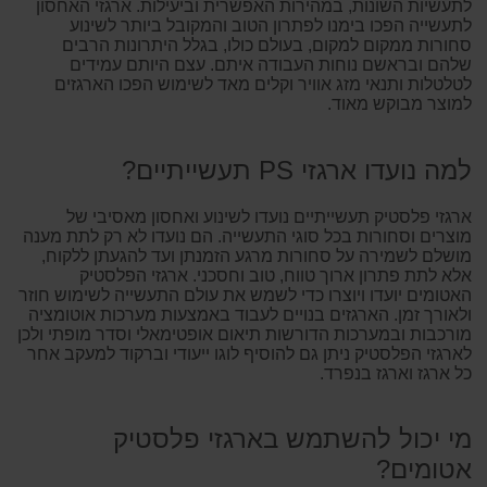
לתעשיות השונות, במהירות האפשרית וביעילות. ארגזי האחסון
לתעשייה הפכו בימנו לפתרון הטוב והמקובל ביותר לשינוע
סחורות ממקום למקום, בעולם כולו, בגלל היתרונות הרבים
שלהם ובראשם נוחות העבודה איתם. עצם היותם עמידים
לטלטלות ותנאי מזג אוויר וקלים מאד לשימוש הפכו הארגזים
למוצר מבוקש מאוד.
למה נועדו ארגזי PS תעשייתיים?
ארגזי פלסטיק תעשייתיים נועדו לשינוע ואחסון מאסיבי של
מוצרים וסחורות בכל סוגי התעשייה. הם נועדו לא רק לתת מענה
מושלם לשמירה על סחורות מרגע הזמנתן ועד להגעתן ללקוח,
אלא לתת פתרון ארוך טווח, טוב וחסכני. ארגזי הפלסטיק
האטומים יועדו ויוצרו כדי לשמש את עולם התעשייה לשימוש חוזר
ולאורך זמן. הארגזים בנויים לעבוד באמצעות מערכות אוטומציה
מורכבות ובמערכות הדורשות תיאום אופטימאלי וסדר מופתי ולכן
לארגזי הפלסטיק ניתן גם להוסיף לוגו ייעודי וברקוד למעקב אחר
כל ארגז וארגז בנפרד.
מי יכול להשתמש בארגזי פלסטיק
אטומים?