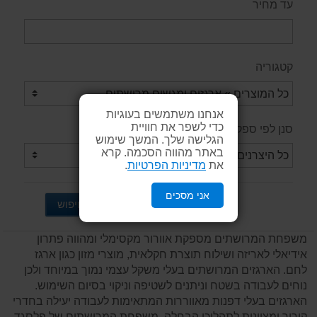
עד מחיר
קטגוריה
אנחנו משתמשים בעוגיות
כדי לשפר את חוויית
סנן לפי ספק / יצרן
הגלישה שלך. המשך שימוש
באתר מהווה הסכמה. קרא
את
מדיניות הפרטיות
.
אני מסכים
חיפוש
משפחת המרושתים מספקת אוורור מקסימלי ומהווה פתרון
אידיאלי לאריזה ושילוח תוצרת חקלאית, מוצרי מזון כגון ארגז
לחם. הארגזים המרושתים בעלי משקל עצמי נמוך במיוחד ולכן
נוחים לעבודה בשטח וניתנים לשטיפה וניקוי בסיום השימוש.
הארגזים בעלי דפנות מאווררות המתאימות לעבודה יעילה בחדרי
קירור ומצוינות לתהליכי הבחלה. משפחת המרושתים של פלסגד