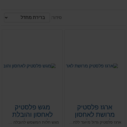
סידור:
ארגז פלסטיק
מגש פלסטיק
מרושת לאחסון
לאחסון והובלת
לחם 81 ליטר
לחם 61 ליטר
ארגז פלסטיק גדול מיועד ללחמים מאוורר לאחסון. בעל מבנה המאפשר סידור בצורה נוחה. ארגז חזק המותאם לביצוע סבבי עבודה רבים ובעל אוורור, אידאלי עבור לחמים חלות ותעשיית המזון. מתכנס ונערם בקלות.
מגש חלות המשמש להובלה של לחם בסיום תהליך ייצורו. ארגז מתכנס / נערם מאוורר ייעודי לאחסון והובלה של כיכרות לחם וחלות. מיועד להובלה ואחסון למאפיות ותעשיית המזון.