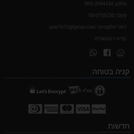
טלפון:
050-3394434
פקס':
08-6755150
דואר אלקטרוני:
‫amir7872@gmail.com‬
מדיה דיגיטאלית:
עקוב
פנה
מצא
אחרינו
אלינו
אותנו
ב-
ב-
ב-
קניה בטוחה
WhatsApp
facebook
Waze
חדשות