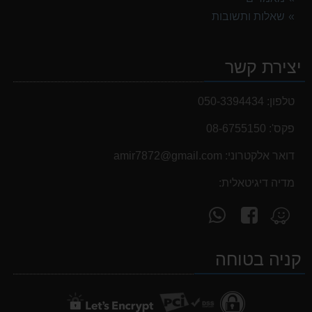
שאלות ותשובות
יצירת קשר
טלפון:
050-3394434
פקס':
08-6755150
דואר אלקטרוני:
‫amir7872@gmail.com‬
מדיה דיגיטאלית:
עקוב
פנה
מצא
אחרינו
אלינו
אותנו
ב-
ב-
ב-
קניה בטוחה
WhatsApp
facebook
Waze