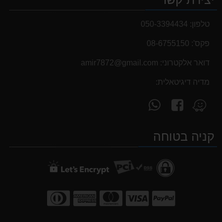
טלפון:
050-3394434
פקס':
08-6755150
דואר אלקטרוני:
‫amir7872@gmail.com‬
מדיה דיגיטאלית:
עקוב
פנה
מצא
אחרינו
אלינו
אותנו
ב-
ב-
ב-
קניה בטוחה
WhatsApp
facebook
Waze