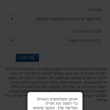
קטגוריה
סנן לפי ספק / יצרן
חיפוש
משפחת הקופסאות והארגזים האטומים מצטיינת במניעת כניסת לכלוך
לסחורה ובזכות כך יתנו מענה מושלם לסחורה רגישה הדורשת תנאי
היגיינה מוקפדים (עולמות הפרמצבטיקה, האופנה, התעשייה). בנוסף,
ארגזים אטומים, קופסאות אחסון טובים לעבודה עם נוזלים וסחורה
רטובה ומבטיחים את שמירתם. משפחת הארגזים האטומים כוללת
קופסאות פלסטיק לאחסון לתעשייה, למזון. קופסאות אחסון אטומות
מפלסטיק עם אפשרות להוספת מכסה מתאים וכן אופציה לנעילה וזיהוי
אנחנו משתמשים בעוגיות
פתיחה.
כדי לשפר את חוויית
הגלישה שלך. המשך שימוש