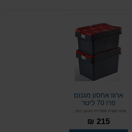
ארגז אחסון מגנום
פרו 70 ליטר
ארגז קשיח מסדרת הpro. כנפיים אינטגרליות, יכולת כינוס אופטימלית וחיסכון רב בעלויות השילוח והאחסנה. אזור ייעודי להדבקת תוויות ואפשרות למנגנון נעילה וזיהוי פתיחה. מותאם למסועים ומחסנים אוטומטיים ולמערכות אוטומציה בזכות אפשרות הוספת לוגו
215 ₪