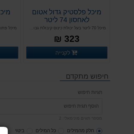
מיכל פלסטיק גדול אטום
לאחסון 74 ליטר
מיכל 70 ליטר בעל יכולת כינוס קיבולת גבוהה, חזק ועמיד במיוחד. מתאים לתהליכים פנימיים ולמשלוחים בתעשיות הטקסטיל, החקלאות, המזון והקייטרינג מאושר מזון למיכל מחומר בתול. מהווה פתרון אופטימלי בשילוב עם דולי 70 HD (אופציה לעגלת מתכת תואמת). מיכל בלבד.
323 ₪
פרטים נוספים
לקנייה
פרטים נוספים
חיפוש מתקדם
תגיות חיפוש
מספר תווים מינימאלי: 2
חלק מהמילים
כל המילים
ביטוי