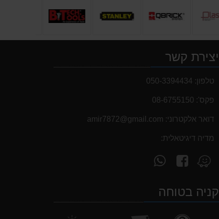
צירת קשר
טלפון:
050-3394434
פקס':
08-6755150
דואר אלקטרוני:
‫amir7872@gmail.com‬
מדיה דיגיטאלית:
עקוב
פנה
מצא
אחרינו
אלינו
אותנו
ב-
ב-
ב-
ניה בטוחה
WhatsApp
facebook
Waze