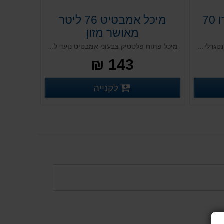
ארגז אחסון מגנום פרו 70
מיכל אמבטיט 76 ליטר
מאושר מזון
ארגז קשיח מסדרת הpro. כנפיים אינטגרליות, יכולת כינוס אופטימלית וחיסכון רב בעלויות השילוח והאחסנה. אזור ייעודי להדבקת תוויות ואפשרות למנגנון נעילה וזיהוי פתיחה. מותאם למסועים ומחסנים אוטומטיים ולמערכות אוטומציה בזכות אפשרות הוספת לוגו
מיכל פתוח פלסטיק צבעוני אמבטיט נועד לערבוב חומרי בניין ומיועד לעולם השיפוצים עבודות עפר ובניין. המיכל אטום וחזק ונועד להכיל נוזלים, עפר, אבנים, חצץ ולעמוד במשקלים גבוהים ועבודה מאסיבית עם כלים לעבודות עפר.
143 ₪
רטים נוספים
פרטים נוספים
לקנייה
פרטים נוספים