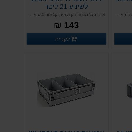
לשינוע 21 ליטר
מיכל אטום לנשיאה בצבע כחול, מסדרת ארגזי PS תעשייתיים. עשוי פלסטיק איכותי במיוחד, מיועד לאחסון כולל. בעל מסגרת מחוזקת. קשיח ועמיד לאורך שנים, בעל יכולת להתכנס אחד בשני בקבוצה. מותאם גם לתעשיית המזון, כולל מסגרת בולטת וידיות צד פתוחות להרמה נוחה.
ארגז בעל מבנה חזק ועמיד, קל ונוח לנשיאה. מותאם לשינוע פנים וחוץ אפשרות למכסה תואם ולהוספת מדבקות בר קוד ייחודיות המאפשרות זיהוי ייחודי של כל ארגז ואופטימליות לשם מעקב לאורך כל שלבי התהליך. אידיאלי לעבודה עם בצקים בשלב התפחתם ועבור תעשיית הפארמה
143 ₪
רטים נוספים
פרטים נוספים
לקנייה
פרטים נוספים