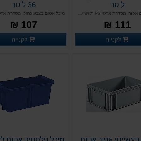
ליטר
36 ליטר
ארגז אטום אפור, מסדרת ארגזי PS תעשייתיים. פתרון שקט ואיכותי, מותאם לעבודה במערכים אוטומטיים. מיועד לאחסון כולל (למעט מזון). בעל מסגרת חזקה ואיכותית. עמיד לאורך שנים, בעל יכולת להיערם אחד על השני בקבוצה.
107 ₪
111 ₪
פרטים נוספים
פ
לקנייה
לקנייה
פרטים נוספים
פרטים נוספים
תעשייתי אפור אטום
מיכל פלסטיק אטום לא