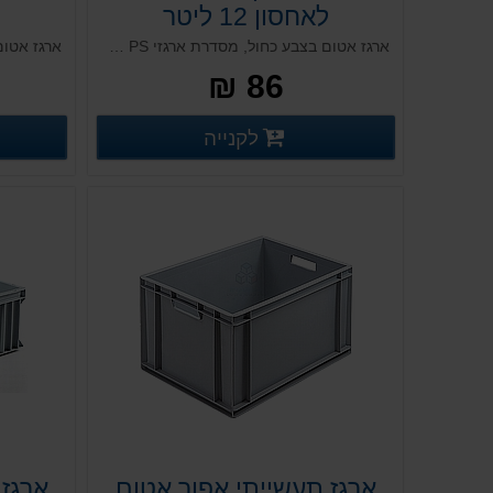
לאחסון 12 ליטר
ארגז אטום בצבע כחול, מסדרת ארגזי PS תעשייתיים. ארגז להתקנת מחיצות, מיכל אחסון אטום מפלסטיק קשיח. עמיד לאורך שנים, בעל יכולת להיערם אחד על השני בקבוצה. נמכר ללא מחיצות.
86 ₪
פרטים נוספים
לקנייה
פרטים נוספים
ארגז תעשייתי אפור אטום
ארגז 