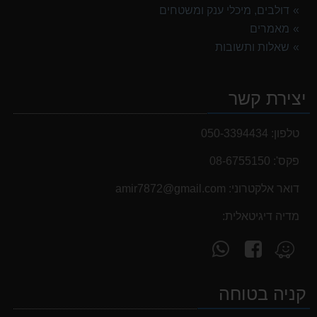
דולבים, מיכלי ענק ומשטחים
מאמרים
שאלות ותשובות
יצירת קשר
טלפון:
050-3394434
פקס':
08-6755150
דואר אלקטרוני:
‫amir7872@gmail.com‬
מדיה דיגיטאלית:
עקוב
פנה
מצא
אחרינו
אלינו
אותנו
ב-
ב-
ב-
קניה בטוחה
WhatsApp
facebook
Waze