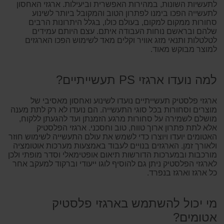
לתעשיות השונות, במהירות האפשרית וביעילות. ארגזי האחסון
לתעשייה הפכו בימנו לפתרון הטוב והמקובל ביותר לשינוע
סחורות ממקום למקום, בעולם כולו, בגלל היתרונות הרבים
שלהם ובראשם נוחות העבודה איתם. עצם היותם עמידים
לטלטלות ותנאי מזג אוויר וקלים מאד לשימוש הפכו הארגזים
למוצר מבוקש מאוד.
למה נועדו ארגזי PS תעשייתיים?
ארגזי פלסטיק תעשייתיים נועדו לשינוע ואחסון מאסיבי של
מוצרים וסחורות בכל סוגי התעשייה. הם נועדו לא רק לתת מענה
מושלם לשמירה על סחורות מרגע הזמנתן ועד להגעתן ללקוח,
אלא לתת פתרון ארוך טווח, טוב וחסכני. ארגזי הפלסטיק
האטומים יועדו ויוצרו כדי לשמש את עולם התעשייה לשימוש חוזר
ולאורך זמן. הארגזים בנויים לעבוד באמצעות מערכות אוטומציה
מורכבות ובמערכות הדורשות תיאום אופטימאלי וסדר מופתי ולכן
לארגזי הפלסטיק ניתן גם להוסיף לוגו ייעודי וברקוד למעקב אחר
כל ארגז וארגז בנפרד.
מי יכול להשתמש בארגזי פלסטיק
אטומים?