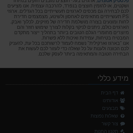
פלסטיק אטומים
, ארגזים בעלי חוצצים מובנים חזקים במיוחד
ושקטים, או להזמין חוצצים בנפרד, להרכבה עצמית. אנו מציעים
לכם לבחירה גם מכסים לארגזים תעשייתיים בכל הגדלים. ארגזי
PS תעשייתיים מתאימים לאחסון ולשינוע, מצמצמים חדירת
לחות ומונעים בצורה מושלמת חדירה של מזיקים, לכלוך ואבק.
הארגזים כולם, ניתנים לניקוי בקלות לצורך שימוש חוזר והם
מיוצרים מחומרי הגלם הטובים ביותר בתהליך ייצור מתקדם
המבטיח בטיחות, עמידות ואיכות ללא פשרות.
אנו "בארגז וארקילית" נשמח לעמוד לרשותכם בכל עת, להעניק
לכם הכוונה ולענות על כל שאלה כדי לעזור לכם לעשות את
הבחירה הטובה והמתאימה ביותר לעסק שלכם.
מידע כללי
דף הבית
אודותינו
מבצעים
שאלות נפוצות
צור קשר
תקנון החנות