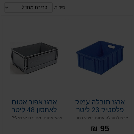
סידור:
ארגז תובלה עמוק
ארגז אפור אטום
פלסטיק 23 ליטר
לאחסון 48 ליטר
ארגז לתובלה אטום בצבע כחול, מסדרת ארגזי PS תעשייתיים. ארגזי תובלה מפלסטיק קשיח עם קירות אטומים. ארגזי פלסטיק לתעשייה ומפעלים עם ידיות נשיאה נוחות. מותאם גם לתעשיית המזון. ללא אפשרות למכסה תואם.
ארגז אטום, מסדרת ארגזי PS. פתרון שקט במיוחד, מותאם לעבודה במערכים אוטומטיים בעלת תחתית כפולה מחוזקת המתאימה לעומסים כבדים במיוחד. אפשרות להוספת חוצצים מובנים או בהרכבה עצמית.
95 ₪