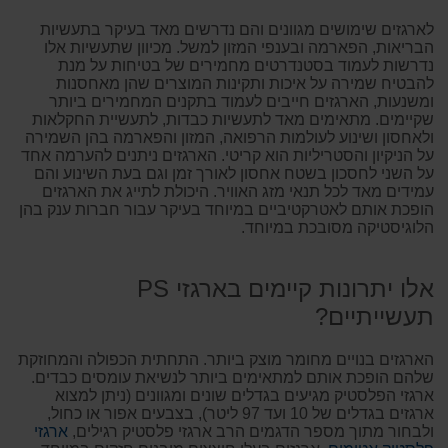
לארגזים שימושים מגוונים והם נדרשים מאד בעיקר בתעשיות
הבריאות, הפארמה ובענפי המזון למשל. מכיוון שתעשיות אלו
נדרשות לעמוד בסטנדרטים מחמירים של בטיחות על מנת
להבטיח שמירה על איכות ותקינות המוצרים שהן מאחסנות
ומשנעות, הארגזים חייבים לעמוד בתקנים המחמירים ביותר
שקיימים. מתאימים מאד לתעשיות כבדות, לתעשיית החקלאות
ולאחסון ושינוע לעולמות הרפואה, המזון והפארמה בהן השמירה
על הניקיון והסטריליות הוא קריטי. הארגזים ניתנים להערמה אחד
על השני לחסכון בשטח אחסון לאורך זמן וגם בעת השינוע והם
עמידים מאד לכל תנאי מזג האוויר. היכולת לתייג את הארגזים
הופכת אותם לאטרקטיביים במיוחד בעיקר עבור חברות ענק בהן
הלוגיסטיקה מסובכת במיוחד.
אלו יתרונות קיימים בארגזי PS
תעשייתיים?
הארגזים בנויים מחומר מוצק ביותר. התחתית הכפולה והמחוזקת
שלהם הופכת אותם למתאימים ביותר לנשיאת עומסים כבדים.
ארגזי הפלסטיק מגיעים בגדלים שונים ומגוונים (ניתן למצוא
ארגזים בגדלים של 10 ועד 97 ליטר), בצבעים אפור או כחול,
ולבחור מתוך מספר הדגמים הרב ארגזי פלסטיק רגילים,
ארגזי