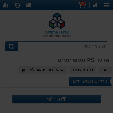
0
דף
עגלת
לקופה
התחברו
הר
קטגוריות
הבית
קניות
ארגזי PS תעשייתיים
דף
כל המוצרים
ארגזים וקופסאות לאחסון
הבית
ארגזי PS תעשייתיים
סנן לפי