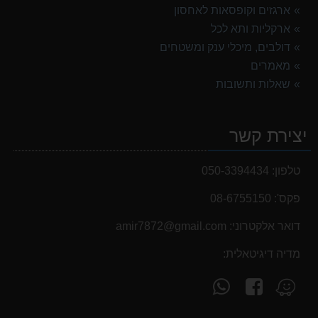
ארגזים וקופסאות לאחסון
ארקליות ותא לכל
דולבים, מיכלי ענק ומשטחים
מאמרים
שאלות ותשובות
יצירת קשר
טלפון:
050-3394434
פקס':
08-6755150
דואר אלקטרוני:
‫amir7872@gmail.com‬
מדיה דיגיטאלית:
עקוב
פנה
מצא
אחרינו
אלינו
אותנו
ב-
ב-
ב-