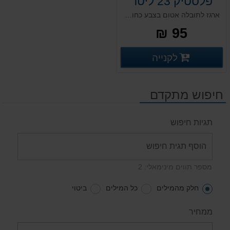
פלסטיק 23 ליטר
ארגז לתובלה אטום בצבע כחול, מסדרת ארגזי PS תעשייתיים. ארגזי תובלה מפלסטיק קשיח עם קירות אטומים. ארגזי פלסטיק לתעשייה ומפעלים עם ידיות נשיאה נוחות. מותאם גם לתעשיית המזון. ללא אפשרות למכסה תואם.
95 ₪
פרטים נוספים
לקנייה
פרטים נוספים
חיפוש מתקדם
תגיות חיפוש
מספר תווים מינימאלי: 2
חלק מהמילים
כל המילים
ביטוי
ממחיר