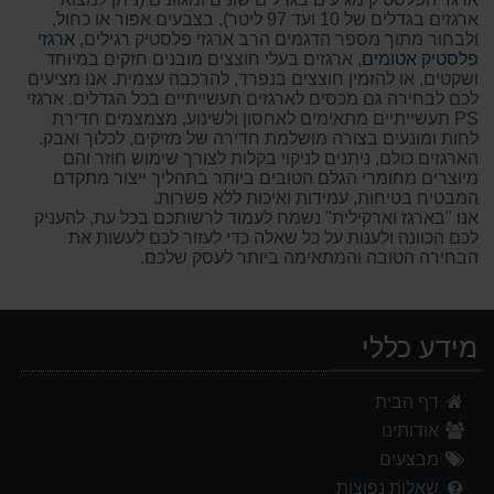
ארגזים בגדלים של 10 ועד 97 ליטר), בצבעים אפור או כחול,
ולבחור מתוך מספר הדגמים הרב ארגזי פלסטיק רגילים,
ארגזי
פלסטיק אטומים
, ארגזים בעלי חוצצים מובנים חזקים במיוחד
ושקטים, או להזמין חוצצים בנפרד, להרכבה עצמית. אנו מציעים
לכם לבחירה גם מכסים לארגזים תעשייתיים בכל הגדלים. ארגזי
PS תעשייתיים מתאימים לאחסון ולשינוע, מצמצמים חדירת
לחות ומונעים בצורה מושלמת חדירה של מזיקים, לכלוך ואבק.
הארגזים כולם, ניתנים לניקוי בקלות לצורך שימוש חוזר והם
מיוצרים מחומרי הגלם הטובים ביותר בתהליך ייצור מתקדם
המבטיח בטיחות, עמידות ואיכות ללא פשרות.
אנו "בארגז וארקילית" נשמח לעמוד לרשותכם בכל עת, להעניק
לכם הכוונה ולענות על כל שאלה כדי לעזור לכם לעשות את
הבחירה הטובה והמתאימה ביותר לעסק שלכם.
מידע כללי
דף הבית
אודותינו
מבצעים
שאלות נפוצות