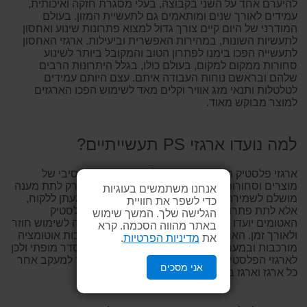
להיערם אחד על השני בקבוצה, בעלי מסגרת חזקה ואיכותית,
עמידים לאורך שנים ומותאמים גם לתעשיית המזון. בעולם
המודרני של היום קיים צורך גדול למצוא פתרונות שינוע ואחסון
לתעשיות השונות, במהירות האפשרית וביעילות. ארגזי האחסון
לתעשייה הפכו בימנו לפתרון הטוב והמקובל ביותר לשינוע
סחורות ממקום למקום, בעולם כולו, בגלל היתרונות הרבים
שלהם ובראשם נוחות העבודה איתם. עצם היותם עמידים
לטלטלות ותנאי מזג אוויר וקלים מאד לשימוש הפכו הארגזים
למוצר מבוקש מאוד.
למה נועדו ארגזי PS תעשייתיים?
ארגזי פלסטיק תעשייתיים נועדו לשינוע ואחסון מאסיבי של
מוצרים וסחורות בכל סוגי התעשייה. הם נועדו לא רק לתת מענה
אנחנו משתמשים בעוגיות
מושלם לשמירה על סחורות מרגע הזמנתן ועד להגעתן ללקוח,
כדי לשפר את חוויית
אלא לתת פתרון ארוך טווח, טוב וחסכני. ארגזי הפלסטיק
הגלישה שלך. המשך שימוש
האטומים יועדו ויוצרו כדי לשמש את עולם התעשייה לשימוש חוזר
באתר מהווה הסכמה. קרא
ולאורך זמן. הארגזים בנויים לעבוד באמצעות מערכות אוטומציה
את
מדיניות הפרטיות
.
מורכבות ובמערכות הדורשות תיאום אופטימאלי וסדר מופתי ולכן
לארגזי הפלסטיק ניתן גם להוסיף לוגו ייעודי וברקוד למעקב אחר
אני מסכים
כל ארגז וארגז בנפרד.