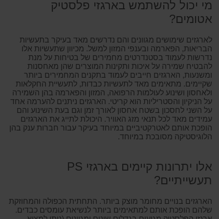
מי יכול להשתמש בארגזי פלסטיק
אטומים?
לארגזים שימושים מגוונים והם נדרשים מאד בעיקר בתעשיות
הבריאות, הפארמה ובענפי המזון למשל. מכיוון שתעשיות אלו
נדרשות לעמוד בסטנדרטים מחמירים של בטיחות על מנת
להבטיח שמירה על איכות ותקינות המוצרים שהן מאחסנות
ומשנעות, הארגזים חייבים לעמוד בתקנים המחמירים ביותר
שקיימים. מתאימים מאד לתעשיות כבדות, לתעשיית החקלאות
ולאחסון ושינוע לעולמות הרפואה, המזון והפארמה בהן השמירה
על הניקיון והסטריליות הוא קריטי. הארגזים ניתנים להערמה אחד
על השני לחסכון בשטח אחסון לאורך זמן וגם בעת השינוע והם
עמידים מאד לכל תנאי מזג האוויר. היכולת לתייג את הארגזים
הופכת אותם לאטרקטיביים במיוחד בעיקר עבור חברות ענק בהן
הלוגיסטיקה מסובכת במיוחד.
אלו יתרונות קיימים בארגזי PS
תעשייתיים?
הארגזים בנויים מחומר מוצק ביותר. התחתית הכפולה והמחוזקת
שלהם הופכת אותם למתאימים ביותר לנשיאת עומסים כבדים.
ארגזי הפלסטיק מגיעים בגדלים שונים ומגוונים (ניתן למצוא