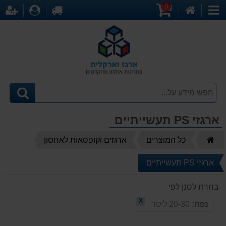
0
דף
עגלת
לקופה
התחברו
הר
קטגוריות
הבית
קניות
ארגזי PS תעשייתיים
דף
כל המוצרים
ארגזים וקופסאות לאחסון
הבית
ארגזי PS תעשייתיים
בחרת לסנן לפי
X
נפח:
20-30 ליטר