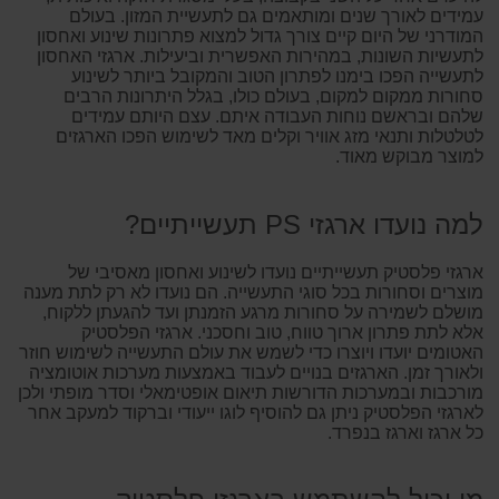
עמידים לאורך שנים ומותאמים גם לתעשיית המזון. בעולם
המודרני של היום קיים צורך גדול למצוא פתרונות שינוע ואחסון
לתעשיות השונות, במהירות האפשרית וביעילות. ארגזי האחסון
לתעשייה הפכו בימנו לפתרון הטוב והמקובל ביותר לשינוע
סחורות ממקום למקום, בעולם כולו, בגלל היתרונות הרבים
שלהם ובראשם נוחות העבודה איתם. עצם היותם עמידים
לטלטלות ותנאי מזג אוויר וקלים מאד לשימוש הפכו הארגזים
למוצר מבוקש מאוד.
למה נועדו ארגזי PS תעשייתיים?
ארגזי פלסטיק תעשייתיים נועדו לשינוע ואחסון מאסיבי של
מוצרים וסחורות בכל סוגי התעשייה. הם נועדו לא רק לתת מענה
מושלם לשמירה על סחורות מרגע הזמנתן ועד להגעתן ללקוח,
אלא לתת פתרון ארוך טווח, טוב וחסכני. ארגזי הפלסטיק
האטומים יועדו ויוצרו כדי לשמש את עולם התעשייה לשימוש חוזר
ולאורך זמן. הארגזים בנויים לעבוד באמצעות מערכות אוטומציה
מורכבות ובמערכות הדורשות תיאום אופטימאלי וסדר מופתי ולכן
לארגזי הפלסטיק ניתן גם להוסיף לוגו ייעודי וברקוד למעקב אחר
כל ארגז וארגז בנפרד.