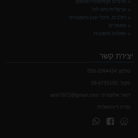
ארגזים וקופסאות לאחסון
ארקליות ותא לכל
דולבים, מיכלי ענק ומשטחים
מאמרים
שאלות ותשובות
יצירת קשר
טלפון:
050-3394434
פקס':
08-6755150
דואר אלקטרוני:
‫amir7872@gmail.com‬
מדיה דיגיטאלית:
עקוב
פנה
מצא
אחרינו
אלינו
אותנו
ב-
ב-
ב-