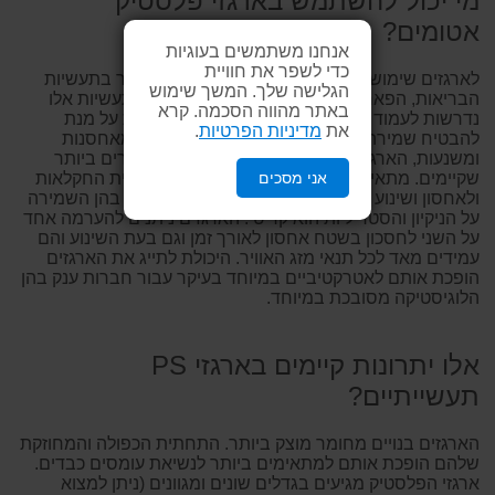
מי יכול להשתמש בארגזי פלסטיק
אטומים?
אנחנו משתמשים בעוגיות
כדי לשפר את חוויית
לארגזים שימושים מגוונים והם נדרשים מאד בעיקר בתעשיות
הגלישה שלך. המשך שימוש
הבריאות, הפארמה ובענפי המזון למשל. מכיוון שתעשיות אלו
באתר מהווה הסכמה. קרא
נדרשות לעמוד בסטנדרטים מחמירים של בטיחות על מנת
את
מדיניות הפרטיות
.
להבטיח שמירה על איכות ותקינות המוצרים שהן מאחסנות
ומשנעות, הארגזים חייבים לעמוד בתקנים המחמירים ביותר
אני מסכים
שקיימים. מתאימים מאד לתעשיות כבדות, לתעשיית החקלאות
ולאחסון ושינוע לעולמות הרפואה, המזון והפארמה בהן השמירה
על הניקיון והסטריליות הוא קריטי. הארגזים ניתנים להערמה אחד
על השני לחסכון בשטח אחסון לאורך זמן וגם בעת השינוע והם
עמידים מאד לכל תנאי מזג האוויר. היכולת לתייג את הארגזים
הופכת אותם לאטרקטיביים במיוחד בעיקר עבור חברות ענק בהן
הלוגיסטיקה מסובכת במיוחד.
אלו יתרונות קיימים בארגזי PS
תעשייתיים?
הארגזים בנויים מחומר מוצק ביותר. התחתית הכפולה והמחוזקת
שלהם הופכת אותם למתאימים ביותר לנשיאת עומסים כבדים.
ארגזי הפלסטיק מגיעים בגדלים שונים ומגוונים (ניתן למצוא