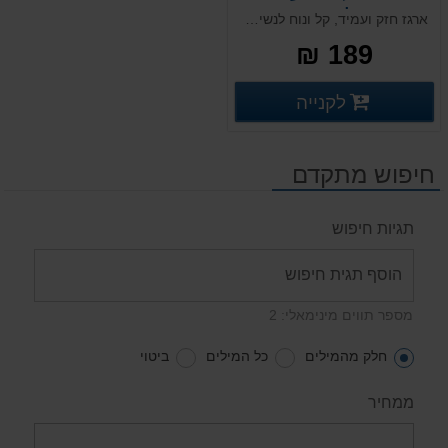
ליטר
ארגז חזק ועמיד, קל ונוח לנשיאה. מותאם לשינוע פנים וחוץ ובעל מכסה תואם ואפשרות להוספת מדבקות בר קוד ייחודיות המאפשרות זיהוי ייחודי של כל ארגז ואופטימליות לשם מעקב לאורך כל שלבי התהליך. מומלץ לעבודה עם בצקים בשלב התפחתם וגם עבור תעשיית הפארמה
189 ₪
פרטים נוספים
לקנייה
פרטים נוספים
חיפוש מתקדם
תגיות חיפוש
מספר תווים מינימאלי: 2
חלק מהמילים
כל המילים
ביטוי
ממחיר