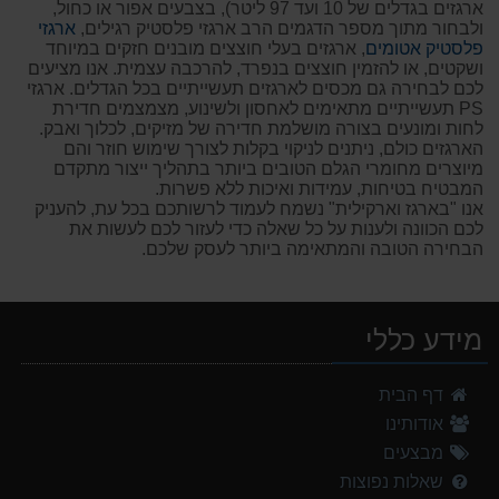
ארגזים בגדלים של 10 ועד 97 ליטר), בצבעים אפור או כחול,
ולבחור מתוך מספר הדגמים הרב ארגזי פלסטיק רגילים,
ארגזי
פלסטיק אטומים
, ארגזים בעלי חוצצים מובנים חזקים במיוחד
ושקטים, או להזמין חוצצים בנפרד, להרכבה עצמית. אנו מציעים
לכם לבחירה גם מכסים לארגזים תעשייתיים בכל הגדלים. ארגזי
PS תעשייתיים מתאימים לאחסון ולשינוע, מצמצמים חדירת
לחות ומונעים בצורה מושלמת חדירה של מזיקים, לכלוך ואבק.
הארגזים כולם, ניתנים לניקוי בקלות לצורך שימוש חוזר והם
מיוצרים מחומרי הגלם הטובים ביותר בתהליך ייצור מתקדם
המבטיח בטיחות, עמידות ואיכות ללא פשרות.
אנו "בארגז וארקילית" נשמח לעמוד לרשותכם בכל עת, להעניק
לכם הכוונה ולענות על כל שאלה כדי לעזור לכם לעשות את
הבחירה הטובה והמתאימה ביותר לעסק שלכם.
מידע כללי
דף הבית
אודותינו
מבצעים
שאלות נפוצות