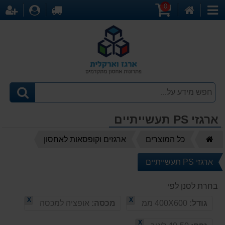
0
דף
עגלת
לקופה
התחברו
הר
קטגוריות
הבית
קניות
ארגזי PS תעשייתיים
דף
כל המוצרים
ארגזים וקופסאות לאחסון
הבית
ארגזי PS תעשייתיים
בחרת לסנן לפי
X
X
גודל:
400X600 ממ
מכסה:
אופציה למכסה
X