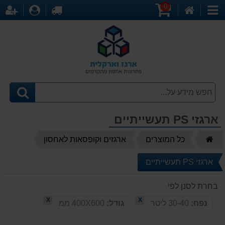
0
דף
עגלת
לקופה
התחברו
הר
קטגוריות
הבית
קניות
ארגזי PS תעשייתיים
דף
כל המוצרים
ארגזים וקופסאות לאחסון
הבית
ארגזי PS תעשייתיים
בחרת לסנן לפי
X
X
נפח:
30-40 ליטר
גודל:
400X600 ממ