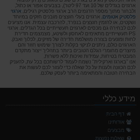
ארגזים בגדלים של 10 ועד 97 ליטר), בצבעים אפור או כחול,
ולבחור מתוך מספר הדגמים הרב ארגזי פלסטיק רגילים,
ארגזי
פלסטיק אטומים
, ארגזים בעלי חוצצים מובנים חזקים במיוחד
ושקטים, או להזמין חוצצים בנפרד, להרכבה עצמית. אנו מציעים
לכם לבחירה גם מכסים לארגזים תעשייתיים בכל הגדלים. ארגזי
PS תעשייתיים מתאימים לאחסון ולשינוע, מצמצמים חדירת
לחות ומונעים בצורה מושלמת חדירה של מזיקים, לכלוך ואבק.
הארגזים כולם, ניתנים לניקוי בקלות לצורך שימוש חוזר והם
מיוצרים מחומרי הגלם הטובים ביותר בתהליך ייצור מתקדם
המבטיח בטיחות, עמידות ואיכות ללא פשרות.
אנו "בארגז וארקילית" נשמח לעמוד לרשותכם בכל עת, להעניק
לכם הכוונה ולענות על כל שאלה כדי לעזור לכם לעשות את
הבחירה הטובה והמתאימה ביותר לעסק שלכם.
מידע כללי
דף הבית
אודותינו
מבצעים
שאלות נפוצות