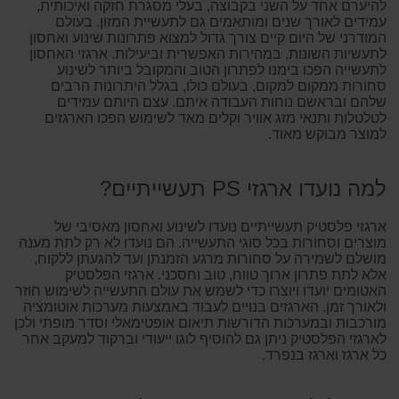
להיערם אחד על השני בקבוצה, בעלי מסגרת חזקה ואיכותית,
עמידים לאורך שנים ומותאמים גם לתעשיית המזון. בעולם
המודרני של היום קיים צורך גדול למצוא פתרונות שינוע ואחסון
לתעשיות השונות, במהירות האפשרית וביעילות. ארגזי האחסון
לתעשייה הפכו בימנו לפתרון הטוב והמקובל ביותר לשינוע
סחורות ממקום למקום, בעולם כולו, בגלל היתרונות הרבים
שלהם ובראשם נוחות העבודה איתם. עצם היותם עמידים
לטלטלות ותנאי מזג אוויר וקלים מאד לשימוש הפכו הארגזים
למוצר מבוקש מאוד.
למה נועדו ארגזי PS תעשייתיים?
ארגזי פלסטיק תעשייתיים נועדו לשינוע ואחסון מאסיבי של
מוצרים וסחורות בכל סוגי התעשייה. הם נועדו לא רק לתת מענה
מושלם לשמירה על סחורות מרגע הזמנתן ועד להגעתן ללקוח,
אלא לתת פתרון ארוך טווח, טוב וחסכני. ארגזי הפלסטיק
האטומים יועדו ויוצרו כדי לשמש את עולם התעשייה לשימוש חוזר
ולאורך זמן. הארגזים בנויים לעבוד באמצעות מערכות אוטומציה
מורכבות ובמערכות הדורשות תיאום אופטימאלי וסדר מופתי ולכן
לארגזי הפלסטיק ניתן גם להוסיף לוגו ייעודי וברקוד למעקב אחר
כל ארגז וארגז בנפרד.