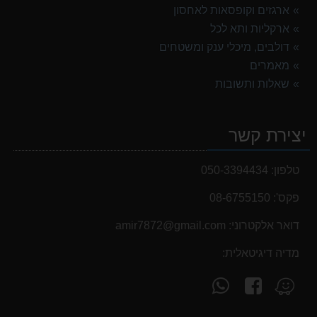
ארגזים וקופסאות לאחסון
ארקליות ותא לכל
דולבים, מיכלי ענק ומשטחים
מאמרים
שאלות ותשובות
יצירת קשר
טלפון:
050-3394434
פקס':
08-6755150
דואר אלקטרוני:
‫amir7872@gmail.com‬
מדיה דיגיטאלית:
עקוב
פנה
מצא
אחרינו
אלינו
אותנו
ב-
ב-
ב-