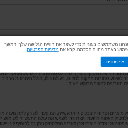
נחנו משתמשים בעוגיות כדי לשפר את חוויית הגלישה שלך. המשך
ימוש באתר מהווה הסכמה. קרא את
מדיניות הפרטיות
.
אני מסכים
ד, חזקים ונוחים לנשיאה ומיועדים לאחסון כולל. הארגזים בעלי יכולת ל
המודרני של היום קיים צורך גדול למצוא פתרונות שינוע ואחסון לתעש
תר לשינוע סחורות ממקום למקום, בעולם כולו, בגלל היתרונות הרבי
כו הארגזים למוצר מבוקש מאוד.
של מוצרים וסחורות בכל סוגי התעשייה. הם נועדו לא רק לתת מענה 
פלסטיק האטומים יועדו ויוצרו כדי לשמש את עולם התעשייה לשימוש חו
טימאלי וסדר מופתי ולכן לארגזי הפלסטיק ניתן גם להוסיף לוגו ייעו