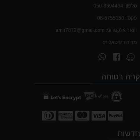
טלפון:
050-3394434
פקס':
08-6755150
דואר אלקטרוני:
‫amir7872@gmail.com‬
מדיה דיגיטאלית:
עקוב
פנה
מצא
אחרינו
אלינו
אותנו
ב-
ב-
ב-
ניה בטוחה
WhatsApp
facebook
Waze
דשות