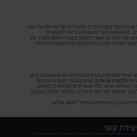
נדרשות לעמוד בסטנדרטים מחמירים של בטיחות על מנת
ים. מתאימים מאד לתעשיות כבדות, לתעשיית
 להערמה אחד על השני לחסכון בשטח אחסון לאורך זמן
 עבור חברות ענק בהן הלוגיסטיקה מסובכת במיוחד.
רגזי הפלסטיק מגיעים בגדלים שונים ומגוונים (ניתן
רגזי פלסטיק אטומים
, ארגזים בעלי חוצצים מובנים
חזקים במיוחד ושקטים, או להזמין חוצצים בנפרד, להרכבה עצמית. אנו מציעים לכם לבחירה גם מכסים לארגזים תעשייתיים בכל הגדלים. ארגזי PS תעשייתיים מתאימים לאחסון
לצורך שימוש חוזר והם מיוצרים מחומרי הגלם הטובים
בחירה הטובה והמתאימה ביותר לעסק שלכם.
צירת קשר