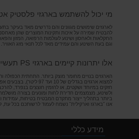
מי יכול להשתמש בארגזי פלסטיק אט
לארגזים שימושים מגוונים והם נדרשים מאד בעיקר בתע
להבטיח שמירה על איכות ותקינות המוצרים שהן מאחסנו
החקלאות ולאחסון ושינוע לעולמות הרפואה, המזון והפאר
וגם בעת השינוע והם עמידים מאד לכל תנאי מזג האוויר
אלו יתרונות קיימים בארגזי PS תעשייתיים?
הארגזים בנויים מחומר מוצק ביותר. התחתית הכפולה וה
למצוא ארגזים בגדלים של 10 ועד 97 ליטר), בצבעים אפור או כחול, ולבחור מתוך מספר הדגמים הרב ארגזי פלסטיק רגילים,
ולשינוע, מצמצמים חדירת לחות ומונעים בצורה מושלמת ח
ביותר בתהליך ייצור מתקדם המבטיח בטיחות, עמידות ו
אנו "בארגז וארקילית" נשמח לעמוד לרשותכם בכל עת, 
מידע כללי