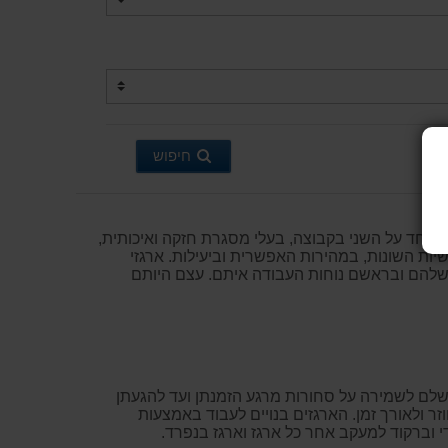
חיפוש
היערם אחד על השני בקבוצה, בעלי מסגרת חזקה ואיכותית,
יות השונות, במהירות האפשרית וביעילות. ארגזי
ם שלהם ובראשם נוחות העבודה איתם. עצם היותם
מושלם לשמירה על סחורות מרגע הזמנתן ועד להגעתן
זר ולאורך זמן. הארגזים בנויים לעבוד באמצעות
די וברקוד למעקב אחר כל ארגז וארגז בנפרד.