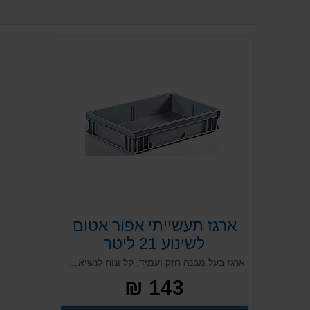
ארגז תעשייתי אפור אטום
לשינוע 21 ליטר
ארגז בעל מבנה חזק ועמיד, קל ונוח לנשיאה. מותאם לשינוע פנים וחוץ אפשרות למכסה תואם ולהוספת מדבקות בר קוד ייחודיות המאפשרות זיהוי ייחודי של כל ארגז ואופטימליות לשם מעקב לאורך כל שלבי התהליך. אידיאלי לעבודה עם בצקים בשלב התפחתם ועבור תעשיית הפארמה
143 ₪