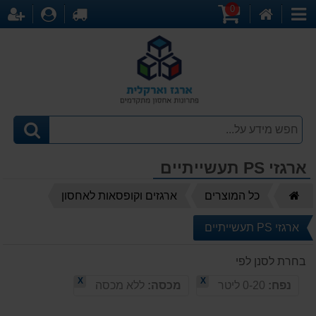
0
דף
עגלת
לקופה
התחברו
הר
קטגוריות
הבית
קניות
ארגזי PS תעשייתיים
דף
כל המוצרים
ארגזים וקופסאות לאחסון
הבית
ארגזי PS תעשייתיים
בחרת לסנן לפי
X
X
נפח:
0-20 ליטר
מכסה:
ללא מכסה