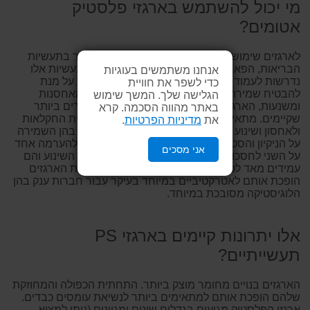
מי יכול להשתמש בארגזי פלסטיק
אטומים?
לארגזים שימושים מגוונים והם נדרשים מאד בעיקר בתעשיות
הבריאות, הפארמה ובענפי המזון למשל. מכיוון שתעשיות אלו
אנחנו משתמשים בעוגיות
נדרשות לעמוד בסטנדרטים מחמירים של בטיחות על מנת
כדי לשפר את חוויית
להבטיח שמירה על איכות ותקינות המוצרים שהן מאחסנות
הגלישה שלך. המשך שימוש
ומשנעות, הארגזים חייבים לעמוד בתקנים המחמירים ביותר
באתר מהווה הסכמה. קרא
שקיימים. מתאימים מאד לתעשיות כבדות, לתעשיית החקלאות
את
מדיניות הפרטיות
.
ולאחסון ושינוע לעולמות הרפואה, המזון והפארמה בהן השמירה
על הניקיון והסטריליות הוא קריטי. הארגזים ניתנים להערמה אחד
אני מסכים
על השני לחסכון בשטח אחסון לאורך זמן וגם בעת השינוע והם
עמידים מאד לכל תנאי מזג האוויר. היכולת לתייג את הארגזים
הופכת אותם לאטרקטיביים במיוחד בעיקר עבור חברות ענק בהן
הלוגיסטיקה מסובכת במיוחד.
אלו יתרונות קיימים בארגזי PS
תעשייתיים?
הארגזים בנויים מחומר מוצק ביותר. התחתית הכפולה והמחוזקת
שלהם הופכת אותם למתאימים ביותר לנשיאת עומסים כבדים.
ארגזי הפלסטיק מגיעים בגדלים שונים ומגוונים (ניתן למצוא