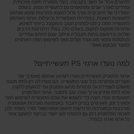
להיערם אחד על השני בקבוצה, בעלי מסגרת חזקה ואיכותית,
עמידים לאורך שנים ומותאמים גם לתעשיית המזון. בעולם
המודרני של היום קיים צורך גדול למצוא פתרונות שינוע ואחסון
לתעשיות השונות, במהירות האפשרית וביעילות. ארגזי האחסון
לתעשייה הפכו בימנו לפתרון הטוב והמקובל ביותר לשינוע
סחורות ממקום למקום, בעולם כולו, בגלל היתרונות הרבים
שלהם ובראשם נוחות העבודה איתם. עצם היותם עמידים
לטלטלות ותנאי מזג אוויר וקלים מאד לשימוש הפכו הארגזים
למוצר מבוקש מאוד.
למה נועדו ארגזי PS תעשייתיים?
ארגזי פלסטיק תעשייתיים נועדו לשינוע ואחסון מאסיבי של
מוצרים וסחורות בכל סוגי התעשייה. הם נועדו לא רק לתת מענה
מושלם לשמירה על סחורות מרגע הזמנתן ועד להגעתן ללקוח,
אלא לתת פתרון ארוך טווח, טוב וחסכני. ארגזי הפלסטיק
האטומים יועדו ויוצרו כדי לשמש את עולם התעשייה לשימוש חוזר
ולאורך זמן. הארגזים בנויים לעבוד באמצעות מערכות אוטומציה
מורכבות ובמערכות הדורשות תיאום אופטימאלי וסדר מופתי ולכן
לארגזי הפלסטיק ניתן גם להוסיף לוגו ייעודי וברקוד למעקב אחר
כל ארגז וארגז בנפרד.