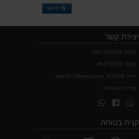
חיפוש
צירת קשר
טלפון:
050-3394434
פקס':
08-6755150
דואר אלקטרוני:
‫amir7872@gmail.com‬
מדיה דיגיטאלית:
עקוב
פנה
מצא
אחרינו
אלינו
אותנו
ב-
ב-
ב-
ניה בטוחה
WhatsApp
facebook
Waze