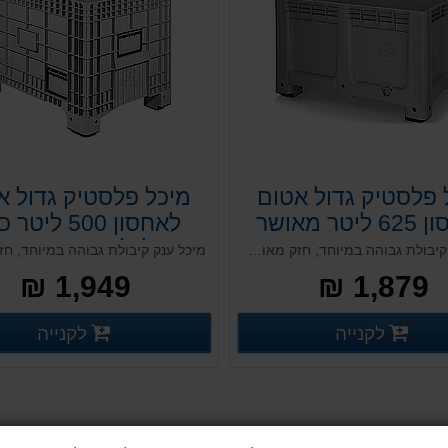
 פלסטיק גדול אטום
מיכל פלסטיק גדול א
לאחסון 625 ליטר מאושר
לאחסון 500 ליט
מזון
גלגלים מאושר מזו
מיכל ענק קיבולת גבוהה במיוחד, חזק מאוד ועמיד. מתאים לשימוש מגוון כגון תעשיות הטקסטיל, החקלאות, המזון והקייטרינג מאושר מזון. אפשרות למכסה תואם והתקנת גלגל אינטגרלי. נוח וצר למעבר בדלתות ומעליות. מבנה מאסיבי ועוצמתי.
1,949 ₪
1,879 ₪
פרטים נוספים
פ
לקנייה
לקנייה
פרטים נוספים
פרטים נוספים