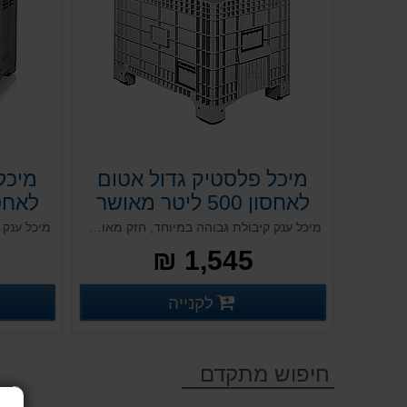
מיכל פלסטיק גדול אטום
מיכל
לאחסון 500 ליטר מאושר
מזון
מיכל ענק קיבולת גבוהה במיוחד, חזק מאוד ועמיד. מתאים לתעשיות הטקסטיל, החקלאות, המזון והקייטרינג מאושר מזון. אפשרות למכסה תואם והתקנת גלגל אינטגרלי. נוח וצר למעבר בדלתות ומעליות. מבנה מאסיבי ועוצמתי.
1,545 ₪
פרטים נוספים
לקנייה
פרטים נוספים
חיפוש מתקדם