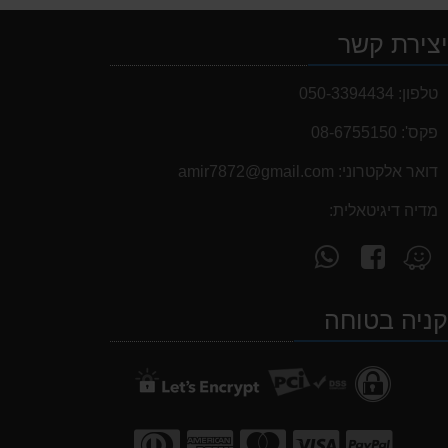
צירת קשר
טלפון:
050-3394434
פקס':
08-6755150
דואר אלקטרוני:
‫amir7872@gmail.com‬
מדיה דיגיטאלית:
עקוב
פנה
מצא
אחרינו
אלינו
אותנו
ב-
ב-
ב-
ניה בטוחה
WhatsApp
facebook
Waze