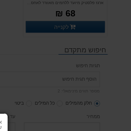
ארגז פלסטיק מיועד ללחמים מאוורר לאחסון. בעל מבנה המאפשר את סידור בצורה נוחה. ארגז חזק המותאם לביצוע סבבי עבודה רבים ובעל אוורור, אידאלי עבור תעשיית המזון. מתכנס ונערם בקלות.
68 ₪
פרטים נוספים
לקנייה
פרטים נוספים
חיפוש מתקדם
תגיות חיפוש
מספר תווים מינימאלי: 2
חלק מהמילים
כל המילים
ביטוי
ממחיר
עד מחיר
א
ש