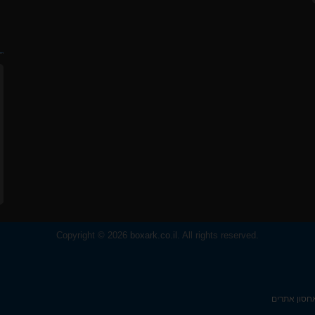
ח
Copyright © 2026
boxark.co.il
. All rights reserved.
חסון אתרים
%A8%D7%92%D7%96%D7%99%D7%9D%2D%D7%95%D7%9E%