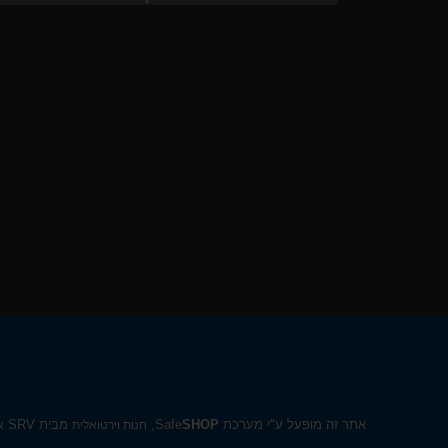
אתר זה מופעל ע"י מערכת Safe
SHOP
,
מבית SRV
חנות וירטואלית
א
D7%92%D7%A9%D7%99%D7%9D%2D%D7%9E%D7%A8%D7%