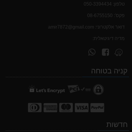
טלפון:
050-3394434
פקס':
08-6755150
דואר אלקטרוני:
‫amir7872@gmail.com‬
מדיה דיגיטאלית:
עקוב
פנה
מצא
אחרינו
אלינו
אותנו
ב-
ב-
ב-
קניה בטוחה
WhatsApp
facebook
Waze
חדשות