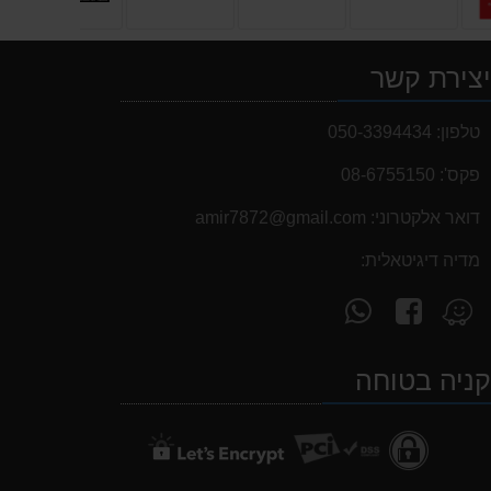
צירת קשר
טלפון:
050-3394434
פקס':
08-6755150
דואר אלקטרוני:
‫amir7872@gmail.com‬
מדיה דיגיטאלית:
עקוב
פנה
מצא
אחרינו
אלינו
אותנו
ב-
ב-
ב-
ניה בטוחה
WhatsApp
facebook
Waze