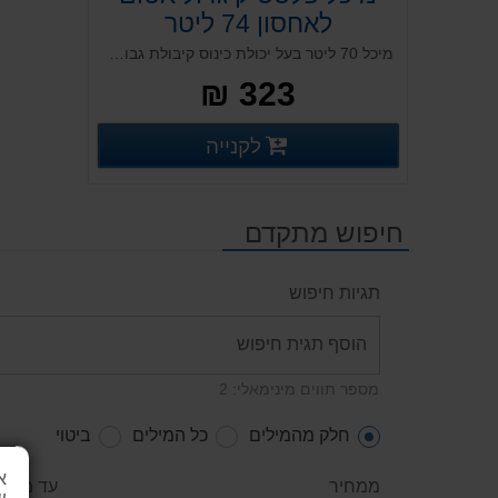
לאחסון 74 ליטר
מיכל 70 ליטר בעל יכולת כינוס קיבולת גבוהה, חזק ועמיד במיוחד. מתאים לתהליכים פנימיים ולמשלוחים בתעשיות הטקסטיל, החקלאות, המזון והקייטרינג מאושר מזון למיכל מחומר בתול. מהווה פתרון אופטימלי בשילוב עם דולי 70 HD (אופציה לעגלת מתכת תואמת). מיכל בלבד.
323 ₪
פרטים נוספים
לקנייה
פרטים נוספים
חיפוש מתקדם
תגיות חיפוש
מספר תווים מינימאלי: 2
חלק מהמילים
כל המילים
ביטוי
א
ממחיר
עד מחיר