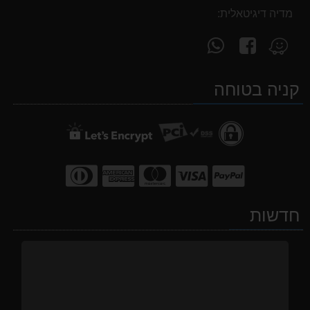
מדיה דיגיטאלית:
עקוב
פנה
מצא
אחרינו
אלינו
אותנו
ב-
ב-
ב-
קניה בטוחה
WhatsApp
facebook
Waze
חדשות