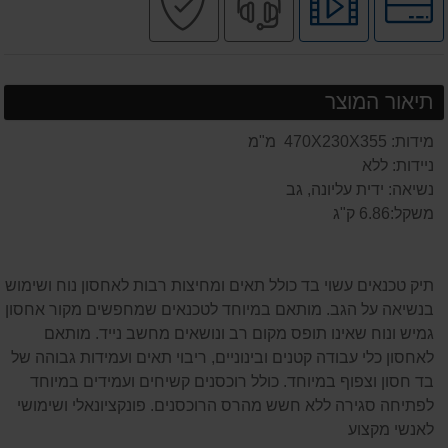
לאפשרויות
לצפיה
מקצועי
בטוחה
תשלומים
בסרטון
מוצר
תיאור המוצר
מידות: 470X230X355 מ"מ
ניידות: ללא
נשיאה: ידית עליונה, גב
משקל:6.86 ק"ג
תיק טכנאים עשוי בד כולל תאים ומחיצות רבות לאחסון נוח ושימושי,
בנשיאה על הגב. מותאם במיוחד לטכנאים שמחפשים מקור אחסון
גמיש ונוח שאינו תופס מקום רב ונושאים מחשב נייד. מותאם
לאחסון כלי עבודה קטנים ובינוניים, ריבוי תאים ועמידות גבוהה של
בד חסון וצפוף במיוחד. כולל רוכסנים קשיחים ועמידים במיוחד
לפתיחה סגירה ללא חשש מהרס הרוכסנים. פונקציונאלי ושימושי
לאנשי מקצוע