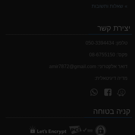
שאלות ותשובות
יצירת קשר
טלפון:
050-3394434
פקס':
08-6755150
דואר אלקטרוני:
‫amir7872@gmail.com‬
מדיה דיגיטאלית:
עקוב
פנה
מצא
אחרינו
אלינו
אותנו
ב-
ב-
ב-
קניה בטוחה
WhatsApp
facebook
Waze