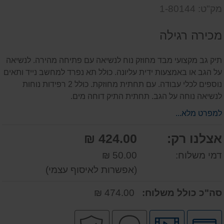
שאל
על
מק"ט: 1-80144
אותנו
המוצר
על
מכירה רגילה
המוצר
תיק גב מקצועי מבד מחוזק נוח לנשיאה עם פתיחה מהירה. לנשיאה
על הגב או באמצעות ידית עליונה. כולל תא נפרד למחשב נייד ותאים
נוספים לכלי עבודה. עם תחתית מחוזקת. כולל 2 רפידות נוחות
לנשיאה נוחה על הגב. תחתית התיק דוחה מים.
למפרט מלא...
אצלנו רק:
424.00 ₪
דמי משלוח:
50.00 ₪
(אפשרות לאיסוף עצמי)
סה"כ כולל משלוח:
474.00 ₪
לחץ
לחץ
שירות
קניה