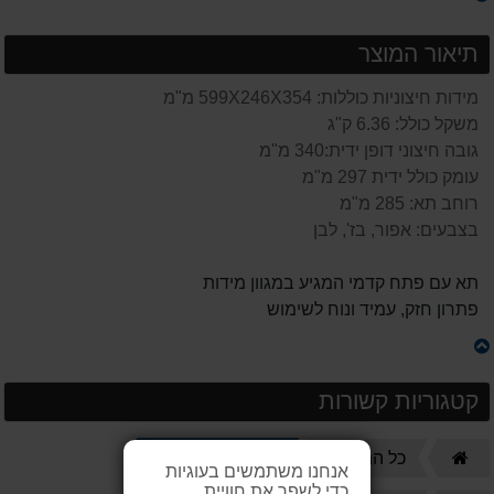
תיאור המוצר
מידות חיצוניות כוללות: 599X246X354 מ"מ
משקל כולל: 6.36 ק"ג
גובה חיצוני דופן ידית:340 מ"מ
עומק כולל ידית 297 מ"מ
רוחב תא: 285 מ"מ
בצבעים: אפור, בז', לבן
תא עם פתח קדמי המגיע במגוון מידות
פתרון חזק, עמיד ונוח לשימוש
קטגוריות קשורות
דף
ארקליות ותא לכל
כל המוצרים
אנחנו משתמשים בעוגיות
הבית
כדי לשפר את חוויית