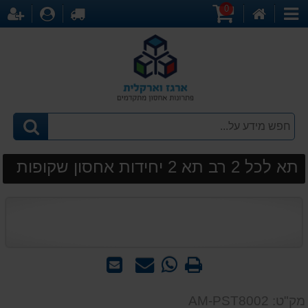
0
דף
עגלת
לקופה
התחברו
הר
קטגוריות
הבית
קניות
תא לכל 2 רב תא 2 יחידות אחסון שקופות
הדפס
WhatsApp
שאל
שלח
-
אותנו
לחבר
שאל
על
מק"ט: AM-PST8002
אותנו
המוצר