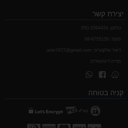
יצירת קשר
טלפון:
050-3394434
פקס':
08-6755150
דואר אלקטרוני:
‫amir7872@gmail.com‬
מדיה דיגיטאלית:
עקוב
פנה
מצא
אחרינו
אלינו
אותנו
ב-
ב-
ב-
קניה בטוחה
WhatsApp
facebook
Waze