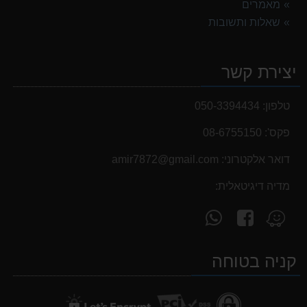
מאמרים
שאלות ותשובות
יצירת קשר
טלפון:
050-3394434
פקס':
08-6755150
דואר אלקטרוני:
‫amir7872@gmail.com‬
מדיה דיגיטאלית:
עקוב
פנה
מצא
אחרינו
אלינו
אותנו
ב-
ב-
ב-
קניה בטוחה
WhatsApp
facebook
Waze