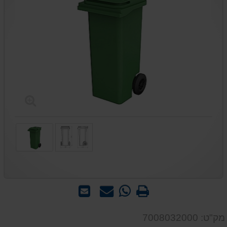
הדפס
WhatsApp
שאל
שלח
-
אותנו
לחבר
שאל
על
מק"ט: 7008032000
אותנו
המוצר