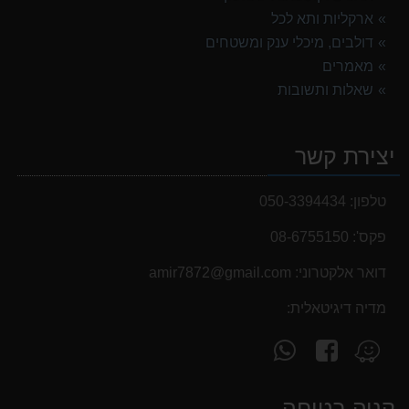
ארקליות ותא לכל
דולבים, מיכלי ענק ומשטחים
מאמרים
שאלות ותשובות
יצירת קשר
טלפון:
050-3394434
פקס':
08-6755150
דואר אלקטרוני:
‫amir7872@gmail.com‬
מדיה דיגיטאלית:
עקוב
פנה
מצא
אחרינו
אלינו
אותנו
ב-
ב-
ב-
קניה בטוחה
WhatsApp
facebook
Waze