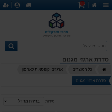
0
דף
עגלת
לקופה
התחברו
הר
קטגוריות
הבית
קניות
סדרת ארגזי מגנום
דף
כל המוצרים
ארגזים וקופסאות לאחסון
הבית
סדרת ארגזי מגנום
סידור: