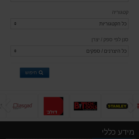
קטגוריה
סנן לפי ספק / יצרן
חיפוש
הקודם
ה
מידע כללי