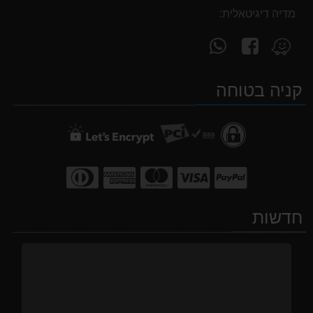
מדיה דיגיטאלית:
עקוב
פנה
מצא
אחרינו
אלינו
אותנו
ב-
ב-
ב-
קניה בטוחה
WhatsApp
facebook
Waze
חדשות