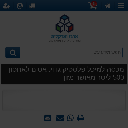
0
דף
עגלת
לקופה
התחברו
הר
קטגוריות
הבית
קניות
מכסה למיכל פלסטיק גדול אטום לאחסון
500 ליטר מאושר מזון
הדפס
WhatsApp
שאל
שלח
-
אותנו
לחבר