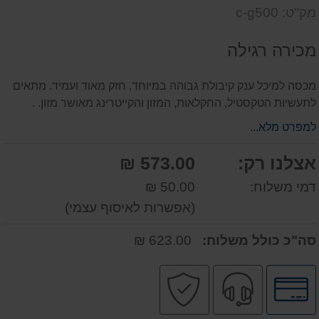
שאל
על
מק"ט: c-g500
אותנו
המוצר
על
מכירה רגילה
המוצר
מכסה למיכל ענק קיבולת גבוהה במיוחד, חזק מאוד ועמיד. מתאים
לתעשיות הטקסטיל, החקלאות, המזון והקייטרינג מאושר מזון. .
למפרט מלא...
אצלנו רק:
573.00 ₪
דמי משלוח:
50.00 ₪
(אפשרות לאיסוף עצמי)
סה"כ כולל משלוח:
623.00 ₪
לחץ
שירות
קניה
לאפשרויות
מקצועי
בטוחה
תשלומים