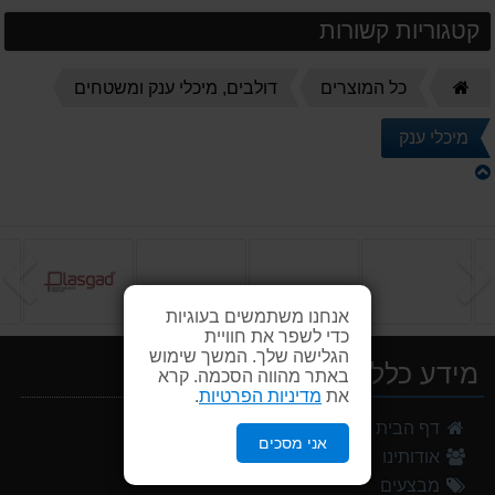
קטגוריות קשורות
דף
כל המוצרים
דולבים, מיכלי ענק ומשטחים
הבית
מיכלי ענק
הקודם
ה
אנחנו משתמשים בעוגיות
כדי לשפר את חוויית
הגלישה שלך. המשך שימוש
מידע כללי
באתר מהווה הסכמה. קרא
את
מדיניות הפרטיות
.
דף הבית
אני מסכים
אודותינו
מבצעים