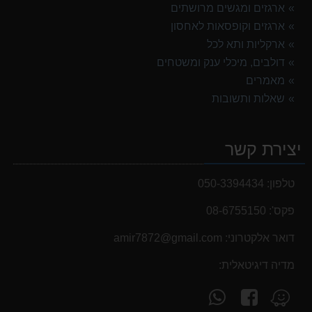
ארגזים ומגשים מרושתים
ארגזים וקופסאות לאחסון
ארקליות ותא לכל
דולבים, מיכלי ענק ומשטחים
מאמרים
שאלות ותשובות
יצירת קשר
טלפון:
050-3394434
פקס':
08-6755150
דואר אלקטרוני:
‫amir7872@gmail.com‬
מדיה דיגיטאלית:
עקוב
פנה
מצא
אחרינו
אלינו
אותנו