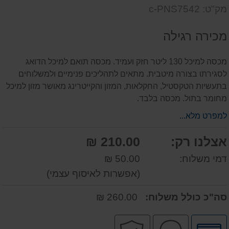
שאל
על
מק"ט: c-PNS7542
אותנו
המוצר
על
מכירה רגילה
המוצר
מכסה למיכל 130 ליטר חזק ועמיד. מכסה תואם למיכל הדואג
לסגירתו בצורה מיטבית. מתאים לתהליכים פנימיים ולמשלוחים
בתעשיות הטקסטיל, החקלאות, המזון והקייטרינג מאושר מזון למיכל
מחומר בתול. מכסה בלבד.
למפרט מלא...
אצלנו רק:
210.00 ₪
דמי משלוח:
50.00 ₪
(אפשרות לאיסוף עצמי)
סה"כ כולל משלוח:
260.00 ₪
לחץ
שירות
קניה