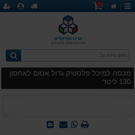
0
דף
עגלת
לקופה
התחברו
הר
קטגוריות
הבית
קניות
מכסה למיכל פלסטיק גדול אטום לאחסון
130 ליטר
הדפס
WhatsApp
שאל
שלח
-
אותנו
לחבר