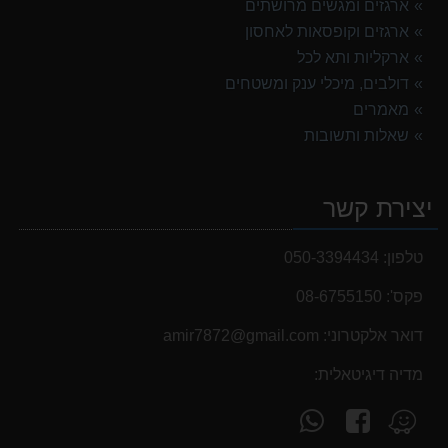
ארגזים ומגשים מרושתים
ארגזים וקופסאות לאחסון
ארקליות ותא לכל
דולבים, מיכלי ענק ומשטחים
מאמרים
שאלות ותשובות
יצירת קשר
טלפון:
050-3394434
פקס':
08-6755150
דואר אלקטרוני:
‫amir7872@gmail.com‬
מדיה דיגיטאלית:
עקוב
פנה
מצא
אחרינו
אלינו
אותנו