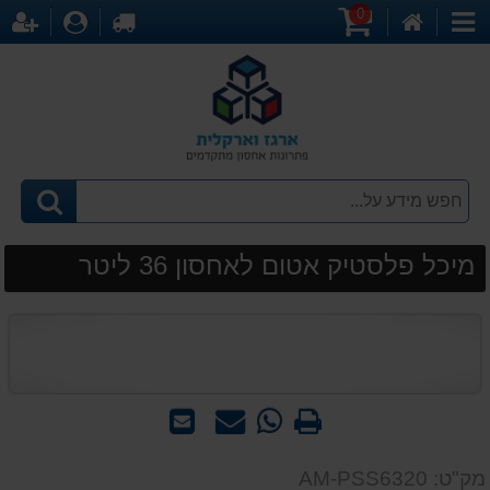
0
דף
עגלת
לקופה
התחברו
הר
קטגוריות
הבית
קניות
מיכל פלסטיק אטום לאחסון 36 ליטר
הדפס
WhatsApp
שאל
שלח
-
אותנו
לחבר
שאל
על
מק"ט: AM-PSS6320
אותנו
המוצר