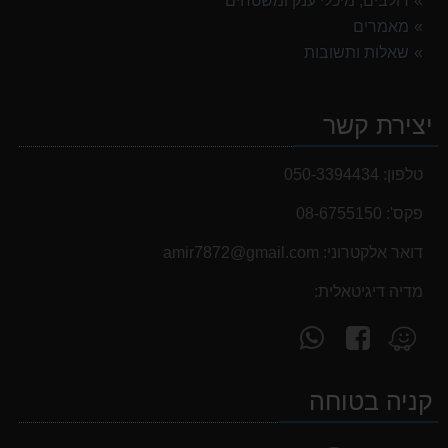
דולבים, מיכלי ענק ומשטחים
מאמרים
שאלות ותשובות
יצירת קשר
טלפון:
050-3394434
פקס':
08-6755150
דואר אלקטרוני:
‫amir7872@gmail.com‬
מדיה דיגיטאלית:
עקוב
פנה
מצא
אחרינו
אלינו
אותנו
ב-
ב-
ב-
קניה בטוחה
WhatsApp
facebook
Waze