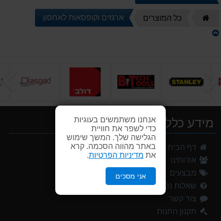
דף
ארגזים וקופסאות לאחסון
כל המוצרים
הבית
הקודם
ה
אנחנו משתמשים בעוגיות
מידע כללי
כדי לשפר את חוויית
הגלישה שלך. המשך שימוש
באתר מהווה הסכמה. קרא
דף הבית
את
מדיניות הפרטיות
.
אודותינו
מבצעים
אני מסכים
שאלות נפוצות
צור קשר
תקנון החנות