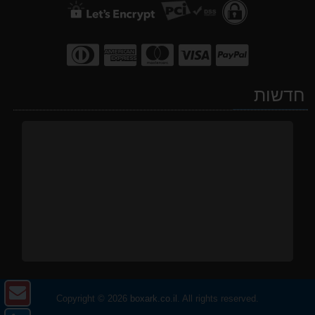
חדשות
צו
Copyright © 2026
boxark.co.il
. All rights reserved.
ק