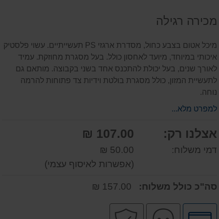
על
מכירה רגילה
המוצר
מיכל אטום בצבע כחול, מסדרת ארגזי PS תעשייתיים. עשוי פלסטיק
איכותי במיוחד, מיועד לאחסון כולל. בעל מסגרת מחוזקת. עמיד
לאורך שנים, בעל יכולת להתכנס אחד בשני בקבוצה. מותאם גם
לתעשיית המזון, כולל מסגרת בולטת וידיות צד פתוחות להרמה
נוחה.
למפרט מלא...
אצלנו רק:
107.00 ₪
דמי משלוח:
50.00 ₪
(אפשרות לאיסוף עצמי)
סה"כ כולל משלוח:
157.00 ₪
לחץ
שירות
קניה