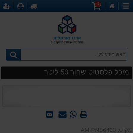
0
דף
עגלת
לקופה
התחברו
הר
קטגוריות
הבית
קניות
מיכל פלסטיט שחור 50 ליטר
הדפס
WhatsApp
שאל
שלח
-
אותנו
לחבר
שאל
על
מק"ט: AM-PNS6423
אותנו
המוצר