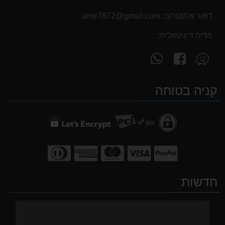
דואר אלקטרוני:
‫amir7872@gmail.com‬
מדיה דיגיטאלית:
עקוב
פנה
מצא
אחרינו
אלינו
אותנו
ב-
ב-
ב-
קניה בטוחה
WhatsApp
facebook
Waze
חדשות