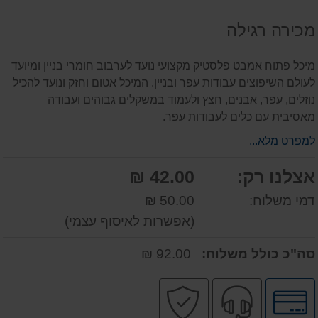
על
מכירה רגילה
המוצר
מיכל פתוח אמבט פלסטיק מקצועי נועד לערבוב חומרי בניין ומיועד
לעולם השיפוצים עבודות עפר ובניין. המיכל אטום וחזק ונועד להכיל
נוזלים, עפר, אבנים, חצץ ולעמוד במשקלים גבוהים ועבודה
מאסיבית עם כלים לעבודות עפר.
למפרט מלא...
אצלנו רק:
42.00 ₪
דמי משלוח:
50.00 ₪
(אפשרות לאיסוף עצמי)
סה"כ כולל משלוח:
92.00 ₪
לחץ
שירות
קניה
לאפשרויות
מקצועי
בטוחה