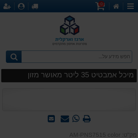
0
דף
עגלת
לקופה
התחברו
הר
קטגוריות
הבית
קניות
מיכל אמבטיט 35 ליטר מאושר מזון
הדפס
WhatsApp
שאל
שלח
-
אותנו
לחבר
שאל
על
מק"ט: AM-PNS7515 color
אותנו
המוצר