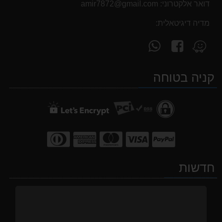
דואר אלקטרוני:
‫amir7872@gmail.com‬
מדיה דיגיטאלית:
עקוב
פנה
מצא
אחרינו
אלינו
אותנו
ב-
ב-
ב-
קניה בטוחה
WhatsApp
facebook
Waze
חדשות