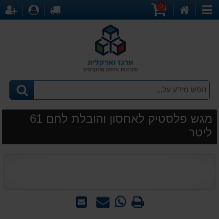
0
דף
עגלת
לקופה
התחברו
הר
קטגוריות
הבית
קניות
מגש פלסטיק לאחסון והובלת לחם 61
ליטר
הדפס
WhatsApp
שאל
שלח
-
אותנו
לחבר