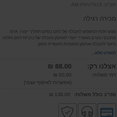
שאל
על
מק"ט: AM-PNV7619
אותנו
המוצר
על
מכירה רגילה
המוצר
מגש חלות המשמש להובלה של לחם בסיום תהליך ייצורו. ארגז
מתכנס / נערם מאוורר ייעודי לאחסון והובלה של כיכרות לחם וחלות.
מיועד להובלה ואחסון למאפיות ותעשיית המזון.
למפרט מלא...
אצלנו רק:
88.00 ₪
דמי משלוח:
50.00 ₪
(אפשרות לאיסוף עצמי)
סה"כ כולל משלוח:
138.00 ₪
לחץ
שירות
קניה
לאפשרויות
מקצועי
בטוחה