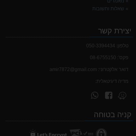
מאמרים
שאלות ותשובות
יצירת קשר
טלפון:
050-3394434
פקס':
08-6755150
דואר אלקטרוני:
‫amir7872@gmail.com‬
מדיה דיגיטאלית:
עקוב
פנה
מצא
אחרינו
אלינו
אותנו
ב-
ב-
ב-
קניה בטוחה
WhatsApp
facebook
Waze