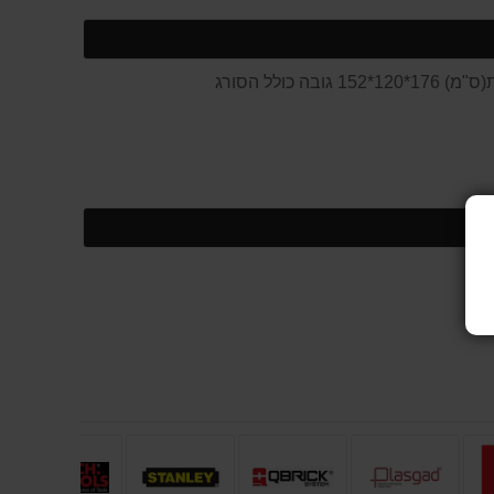
שאל
על
אותנו
המוצר
על
המוצר