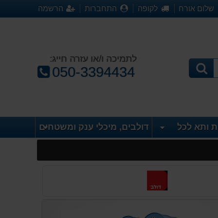
שלום אורח
לקופה
התחברות
הרשמה
לתמיכה ו/או עזרה חייג:
טלפון:
050-3394434
ת ותא לכל
דולבים, מיכלי ענק ומשטחים