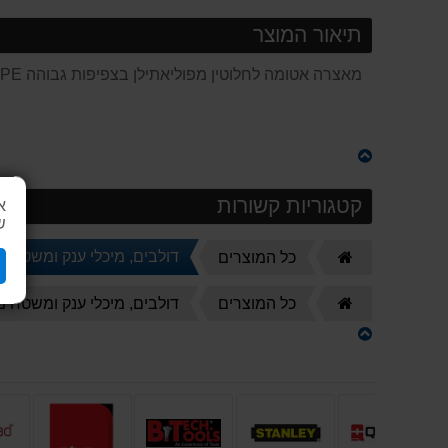
תיאור המוצר
מאצרה אטומה לחלוטין מפוליאתילן בצפיפות גבוהה HDPE, לפי הנחיות המשרד להגנת הסביבה. תוצרת דולב. מידות חיצוניות(ס"מ) 176*120*152 גובה כולל הסורג
קטגוריות קשורות
א
ש
דף
דולבים, מיכלי ענק ומשטחים
כל המוצרים
הבית
דף
כל המוצרים
דולבים, מיכלי ענק ומשטחים
הבית