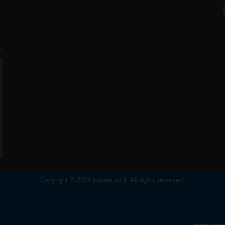
ח
Copyright © 2026
boxark.co.il
. All rights reserved.