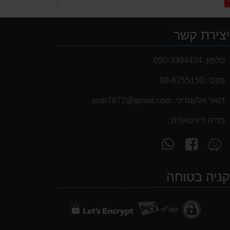
צירת קשר
טלפון:
050-3394434
פקס':
08-6755150
דואר אלקטרוני:
‫amir7872@gmail.com‬
מדיה דיגיטאלית:
עקוב
פנה
מצא
אחרינו
אלינו
אותנו
ב-
ב-
ב-
ניה בטוחה
WhatsApp
facebook
Waze