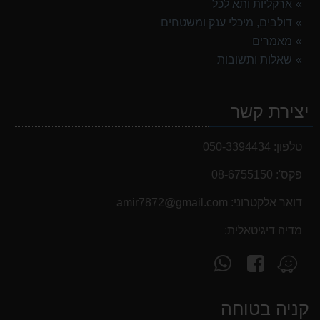
ארקליות ותא לכל
דולבים, מיכלי ענק ומשטחים
מאמרים
שאלות ותשובות
יצירת קשר
טלפון:
050-3394434
פקס':
08-6755150
דואר אלקטרוני:
‫amir7872@gmail.com‬
מדיה דיגיטאלית:
עקוב
פנה
מצא
אחרינו
אלינו
אותנו
ב-
ב-
ב-
קניה בטוחה
WhatsApp
facebook
Waze