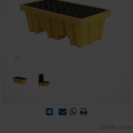
הדפס
WhatsApp
שאל
שלח
-
אותנו
לחבר
שאל
על
מק"ט: 26005
אותנו
המוצר