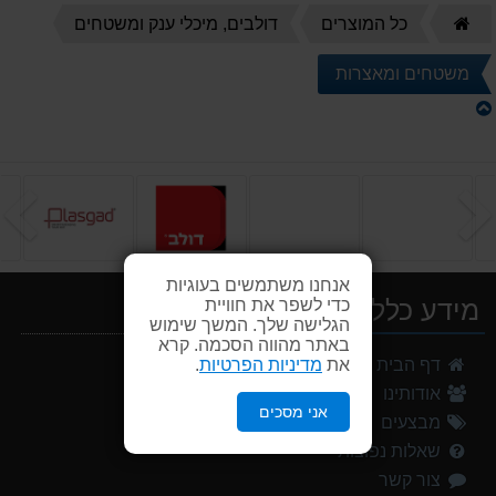
דף
כל המוצרים
דולבים, מיכלי ענק ומשטחים
הבית
משטחים ומאצרות
הקודם
ה
אנחנו משתמשים בעוגיות
מידע כללי
כדי לשפר את חוויית
הגלישה שלך. המשך שימוש
באתר מהווה הסכמה. קרא
את
מדיניות הפרטיות
.
דף הבית
אודותינו
אני מסכים
מבצעים
שאלות נפוצות
צור קשר