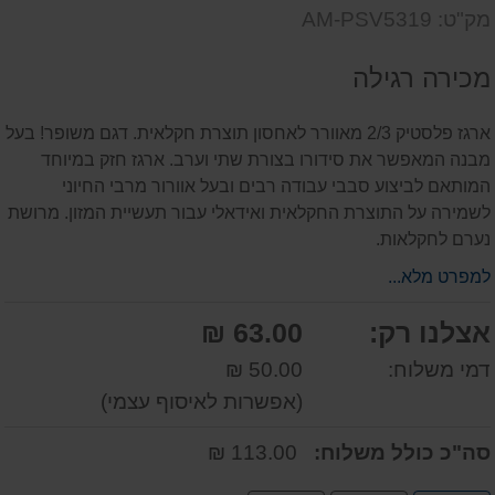
שאל
על
מק"ט: AM-PSV5319
אותנו
המוצר
על
מכירה רגילה
המוצר
ארגז פלסטיק 2/3 מאוורר לאחסון תוצרת חקלאית. דגם משופר! בעל
מבנה המאפשר את סידורו בצורת שתי וערב. ארגז חזק במיוחד
המותאם לביצוע סבבי עבודה רבים ובעל אוורור מרבי החיוני
לשמירה על התוצרת החקלאית ואידאלי עבור תעשיית המזון. מרושת
נערם לחקלאות.
למפרט מלא...
אצלנו רק:
63.00 ₪
דמי משלוח:
50.00 ₪
(אפשרות לאיסוף עצמי)
סה"כ כולל משלוח:
113.00 ₪