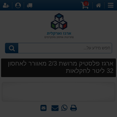
0
דף
עגלת
לקופה
התחברו
הר
קטגוריות
הבית
קניות
ארגז פלסטיק מרושת 2/3 מאוורר לאחסון
32 ליטר לחקלאות
הדפס
WhatsApp
שאל
שלח
-
אותנו
לחבר