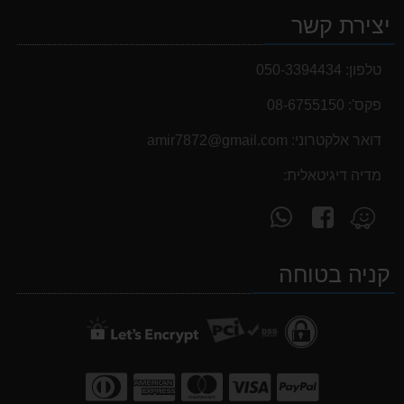
יצירת קשר
טלפון:
050-3394434
פקס':
08-6755150
דואר אלקטרוני:
‫amir7872@gmail.com‬
מדיה דיגיטאלית:
עקוב
פנה
מצא
אחרינו
אלינו
אותנו
ב-
ב-
ב-
קניה בטוחה
WhatsApp
facebook
Waze