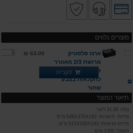
לחץ
שירות
קניה
לאפשרויות
מקצועי
בטוחה
תשלומים
מוצרים נלווים
ארגז פלסטיק
63.00 ₪
מרושת 2/3 מאוורר
לאחסון 32 ליטר
לקנייה
לחקלאות בצבע
שחור
תיאור המוצר
נפח: 31.96 ליטר
מידות חיצוניות: 548X370X192 מ"מ
מידות פנימיות: 515X335X183 מ"מ
משקל: 1300 גרם