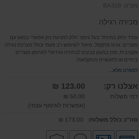
שאל
על
מק"ט: BA328
אותנו
המוצר
על
מכירה רגילה
המוצר
עמיד וחזק במיוחד בעל גימור חלק למניעת נזק אפשרי במגע עם
מוצרים. ארגז מתקפל, מיועד לשימוש רב פעמי וכולל מערכת נעילה
אקטיבית. זמין במגוון צבעים לבחירה ואידאלי לאחסון מוצרים
ביתיים או לתעשיית והחקלאות.
למפרט מלא...
אצלנו רק:
123.00 ₪
דמי משלוח:
50.00 ₪
(אפשרות לאיסוף עצמי)
סה"כ כולל משלוח:
173.00 ₪
לחץ
לחץ
שירות
קניה