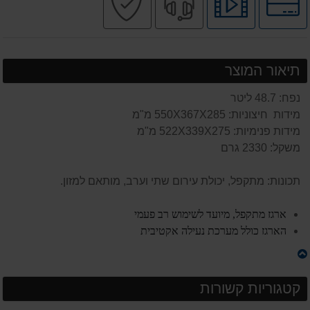
לאפשרויות
לצפיה
מקצועי
בטוחה
תשלומים
בסרטון
מוצר
תיאור המוצר
נפח: 48.7 ליטר
מידות חיצוניות: 550X367X285 מ"מ
מידות פנימיות: 522X339X275 מ"מ
משקל: 2330 גרם
תכונות: מתקפל, יכולת עירום שתי וערב, מותאם למזון.
ארגז מתקפל, מיועד לשימוש רב פעמי
הארגז כולל מערכת נעילה אקטיבית
קטגוריות קשורות