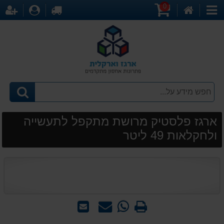
0
דף
עגלת
לקופה
התחברו
הר
קטגוריות
הבית
קניות
ארגז פלסטיק מרושת מתקפל לתעשייה
ולחקלאות 49 ליטר
הדפס
WhatsApp
שאל
שלח
-
אותנו
לחבר