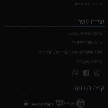
שאלות ותשובות
יצירת קשר
טלפון:
050-3394434
פקס':
08-6755150
דואר אלקטרוני:
‫amir7872@gmail.com‬
מדיה דיגיטאלית:
עקוב
פנה
מצא
אחרינו
אלינו
אותנו
ב-
ב-
ב-
קניה בטוחה
WhatsApp
facebook
Waze