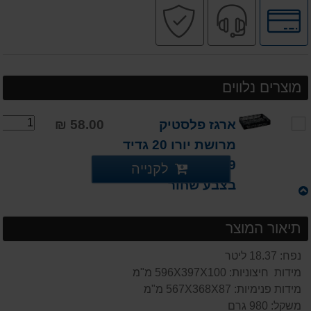
לחץ
שירות
קניה
לאפשרויות
מקצועי
בטוחה
תשלומים
מוצרים נלווים
ארגז פלסטיק
58.00 ₪
מרושת יורו 20 גדיד
19 ליטר לחקלאות
לקנייה
בצבע שחור
תיאור המוצר
נפח: 18.37 ליטר
מידות חיצוניות: 596X397X100 מ"מ
מידות פנימיות: 567X368X87 מ"מ
משקל: 980 גרם