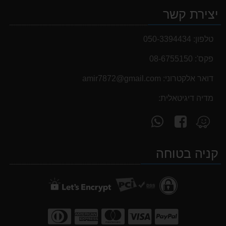
יצירת קשר
טלפון:
050-3394434
פקס':
08-6755150
דואר אלקטרוני:
‫amir7872@gmail.com‬
מדיה דיגיטאלית:
עקוב
פנה
מצא
אחרינו
אלינו
אותנו
ב-
ב-
ב-
קניה בטוחה
WhatsApp
facebook
Waze