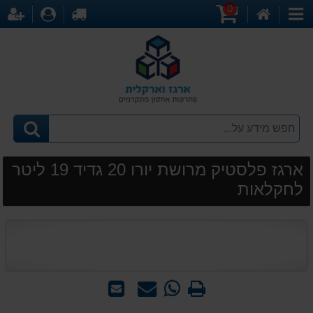
0
דף
עגלת
לקופה
התחברו
הר
קטגוריות
הבית
קניות
ארגז פלסטיק מרושת יורו 20 גדיד 19 ליטר
לחקלאות
הדפס
WhatsApp
שאל
שלח
-
אותנו
לחבר