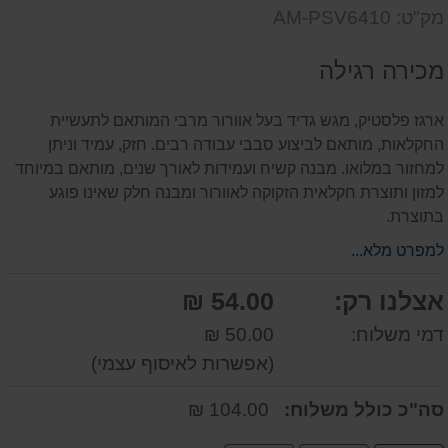
שאל
על
מק"ט: AM-PSV6410
אותנו
המוצר
על
מכירה רגילה
המוצר
ארגז פלסטיק, מגש גדיד בעל אוורור מרבי המותאם לתעשיית
החקלאות, מותאם לביצוע סבבי עבודה רבים. חזק, עמיד וניתן
למחזור במלואו. מבנה קשיח ועמידות לאורך שנים, מותאם במיוחד
למזון ותוצרת חקלאית הזקוקה לאוורור ומבנה חלק שאינו פוגע
בתוצרת.
למפרט מלא...
אצלנו רק:
54.00 ₪
דמי משלוח:
50.00 ₪
(אפשרות לאיסוף עצמי)
סה"כ כולל משלוח:
104.00 ₪