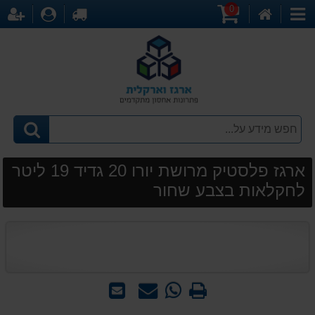
0
דף
עגלת
לקופה
התחברו
הר
קטגוריות
הבית
קניות
ארגז פלסטיק מרושת יורו 20 גדיד 19 ליטר
לחקלאות בצבע שחור
הדפס
WhatsApp
שאל
שלח
-
אותנו
לחבר