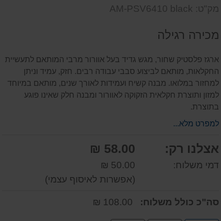
שאל
על
מק"ט: AM-PSV6410 black
אותנו
המוצר
על
מכירה רגילה
המוצר
ארגז פלסטיק שחור, מגש גדיד בעל אוורור מרבי המותאם לתעשיית
החקלאות, מותאם לביצוע סבבי עבודה רבים. חזק, עמיד וניתן
למחזור במלואו. מבנה קשיח ועמידות לאורך שנים, מותאם במיוחד
למזון ותוצרת חקלאית הזקוקה לאוורור ומבנה חלק שאינו פוגע
בתוצרת.
למפרט מלא...
אצלנו רק:
58.00 ₪
דמי משלוח:
50.00 ₪
(אפשרות לאיסוף עצמי)
סה"כ כולל משלוח:
108.00 ₪