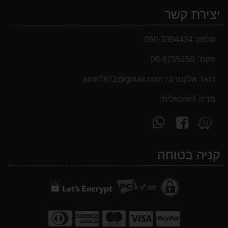
יצירת קשר
טלפון:
050-3394434
פקס':
08-6755150
דואר אלקטרוני:
‫amir7872@gmail.com‬
מדיה דיגיטאלית:
עקוב
פנה
מצא
אחרינו
אלינו
אותנו
ב-
ב-
ב-
קניה בטוחה
WhatsApp
facebook
Waze