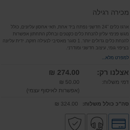
על
מכירה רגילה
המוצר
ארגז כלים "24 חדשני נפתח ביד אחת, תאי אחסון עליונים, כולל
מגש פנימי עליון להנחת כלים כקטנים ובחלק התחתון אפשרות
להנחת כלים גדולים יותר. 1 סוגר מאסיבי לנעילה חזקה. ידית עליונה
בציפוי גומי, עיצוב חדשני ומודרני.
למפרט מלא...
אצלנו רק:
274.00 ₪
דמי משלוח:
50.00 ₪
(אפשרות לאיסוף עצמי)
סה"כ כולל משלוח:
324.00 ₪
לחץ
שירות
קניה
לאפשרויות
מקצועי
בטוחה