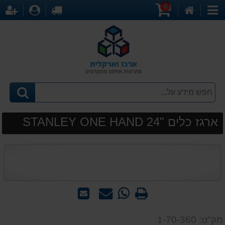
0
דף
עגלת
לקופה
התחברו
הר
קטגוריות
הבית
קניות
ארגז כלים "24 STANLEY ONE HAND
הדפס
WhatsApp
שאל
שלח
-
אותנו
לחבר
שאל
על
מק"ט: 1-70-360
אותנו
המוצר