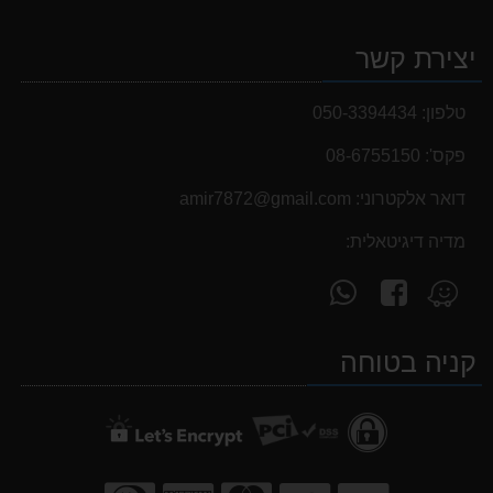
יצירת קשר
טלפון:
050-3394434
פקס':
08-6755150
דואר אלקטרוני:
‫amir7872@gmail.com‬
מדיה דיגיטאלית:
עקוב
פנה
מצא
אחרינו
אלינו
אותנו
ב-
ב-
ב-
קניה בטוחה
WhatsApp
facebook
Waze