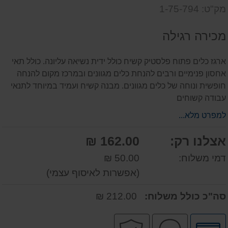
שאל
על
מק"ט: 1-75-794
אותנו
המוצר
על
מכירה רגילה
המוצר
ארגז כלים פתוח פלסטיק קשיח כולל ידית נשיאה עליונה. כולל תאי
אחסון פנימיים ורבים להנחת כלים מגוונים ובמרכז מקום להנחה
חופשית ונוחה של כלים מגוונים. מבנה קשיח ועמיד במיוחד לתנאי
עבודה קשוחים
למפרט מלא...
אצלנו רק:
162.00 ₪
דמי משלוח:
50.00 ₪
(אפשרות לאיסוף עצמי)
סה"כ כולל משלוח:
212.00 ₪
לחץ
שירות
קניה