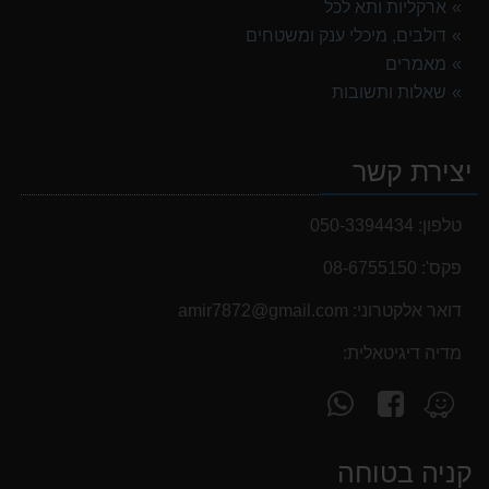
ארקליות ותא לכל
דולבים, מיכלי ענק ומשטחים
מאמרים
שאלות ותשובות
יצירת קשר
טלפון:
050-3394434
פקס':
08-6755150
דואר אלקטרוני:
‫amir7872@gmail.com‬
מדיה דיגיטאלית:
עקוב
פנה
מצא
אחרינו
אלינו
אותנו
ב-
ב-
ב-
קניה בטוחה
WhatsApp
facebook
Waze