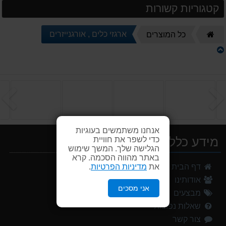
קטגוריות קשורות
דף
ארגזי כלים , אורגנייזרים
כל המוצרים
הבית
הקודם
ה
אנחנו משתמשים בעוגיות
מידע כללי
כדי לשפר את חוויית
הגלישה שלך. המשך שימוש
באתר מהווה הסכמה. קרא
את
מדיניות הפרטיות
.
דף הבית
אודותינו
אני מסכים
מבצעים
שאלות נפוצות
צור קשר