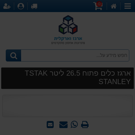
0
דף
עגלת
לקופה
התחברו
הר
קטגוריות
הבית
קניות
ארגז כלים פתוח 26.5 ליטר TSTAK
STANLEY
הדפס
WhatsApp
שאל
שלח
-
אותנו
לחבר