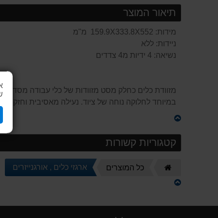
תיאור המוצר
מידות: 159.9X333.8X552 מ"מ
ניידות: ללא
נשיאה: 4 ידיות מ4 צדדים
א
ש
במיוחד לחלוקה נוחה של ציוד. נעילה מאסיבית וחזקה ב
קטגוריות קשורות
דף
ארגזי כלים , אורגנייזרים
כל המוצרים
הבית