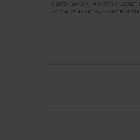
ארגז כלים עליון חלק מסדרת ארגזים בסט FMST1-75798 המתחבר לעגלת טרולי. ארגז עשוי פלסטיק