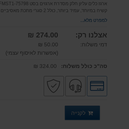
קשיח במיוחד, עמיד ביותר, כולל 2 סגרי מתכת מאסיביים וחזקים. מותאם להיערם על ארגזים אחרים.
למפרט מלא...
אצלנו רק:
274.00 ₪
דמי משלוח:
50.00 ₪
(אפשרות לאיסוף עצמי)
סה"כ כולל משלוח:
324.00 ₪
לחץ
שירות
קניה
לאפשרויות
מקצועי
בטוחה
תשלומים
לקנייה