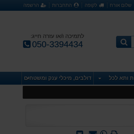
שלום אורח
לקופה
התחברות
הרשמה
לתמיכה ו/או עזרה חייג:
טלפון:
050-3394434
ת ותא לכל
דולבים, מיכלי ענק ומשטחים
הדפס
WhatsApp
שאל
שלח