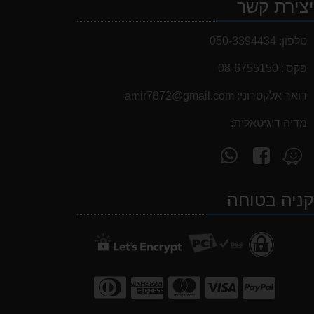
צירת קשר
טלפון:
050-3394434
פקס':
08-6755150
דואר אלקטרוני:
‫amir7872@gmail.com‬
מדיה דיגיטאלית:
עקוב
פנה
מצא
אחרינו
אלינו
אותנו
ב-
ב-
ב-
ניה בטוחה
WhatsApp
facebook
Waze