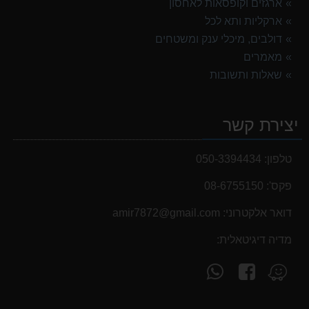
ארגזים וקופסאות לאחסון
ארקליות ותא לכל
דולבים, מיכלי ענק ומשטחים
מאמרים
שאלות ותשובות
יצירת קשר
טלפון:
050-3394434
פקס':
08-6755150
דואר אלקטרוני:
‫amir7872@gmail.com‬
מדיה דיגיטאלית:
עקוב
פנה
מצא
אחרינו
אלינו
אותנו
ב-
ב-
ב-