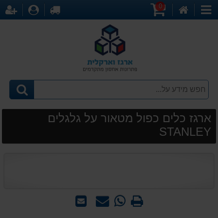
0
דף
עגלת
לקופה
התחברו
הר
קטגוריות
הבית
קניות
ארגז כלים כפול מטאור על גלגלים
STANLEY
הדפס
WhatsApp
שאל
שלח
-
אותנו
לחבר