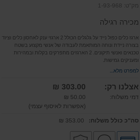
שאל
על
מק"ט: 1-93-968
אותנו
המוצר
על
מכירה רגילה
המוצר
ארגז כלים כפול נייד על גלגלים הכולל 2 ארגזי ענק לאחסון כלים וציוד
בצורה ניידת ונוחה המותאמת לעבודה של אנשי מקצוע בשטח
טכנאים ואנשי תיקונים. 2 הארגזים מתפרקים בקלות ובמהירות
ומעניקים גמישות.
למפרט מלא...
אצלנו רק:
303.00 ₪
דמי משלוח:
50.00 ₪
(אפשרות לאיסוף עצמי)
סה"כ כולל משלוח:
353.00 ₪
לחץ
שירות
קניה