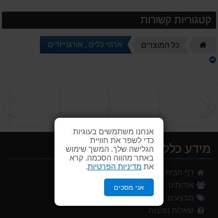
קטגוריות קשורות
דף
ארגזי כלים , אורגנייזרים
כל המוצרים
הבית
הקודם
ה
אנחנו משתמשים בעוגיות
כדי לשפר את חוויית
מידע כללי
הגלישה שלך. המשך שימוש
באתר מהווה הסכמה. קרא
את
מדיניות הפרטיות
.
דף הבית
אודותינו
אני מסכים
מבצעים
שאלות נפוצות