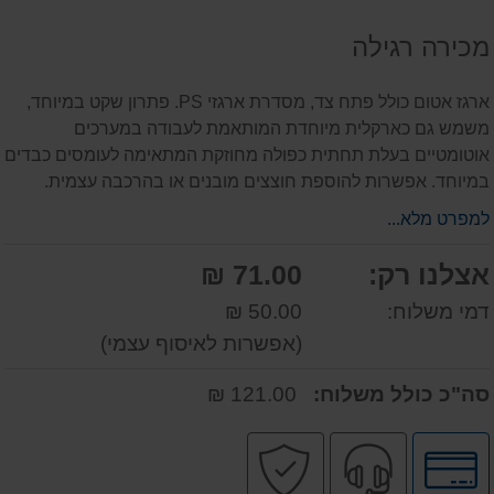
על
מכירה רגילה
המוצר
ארגז אטום כולל פתח צד, מסדרת ארגזי PS. פתרון שקט במיוחד,
משמש גם כארקלית מיוחדת המותאמת לעבודה במערכים
אוטומטיים בעלת תחתית כפולה מחוזקת המתאימה לעומסים כבדים
במיוחד. אפשרות להוספת חוצצים מובנים או בהרכבה עצמית.
למפרט מלא...
אצלנו רק:
71.00 ₪
דמי משלוח:
50.00 ₪
(אפשרות לאיסוף עצמי)
סה"כ כולל משלוח:
121.00 ₪
לחץ
שירות
קניה
לאפשרויות
מקצועי
בטוחה