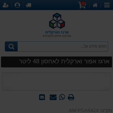
0
דף
עגלת
לקופה
התחברו
הר
קטגוריות
הבית
קניות
ארגז אפור וארקלית לאחסון 48 ליטר
הדפס
WhatsApp
שאל
שלח
-
אותנו
לחבר
שאל
על
מק"ט: AM-PSA6424
אותנו
המוצר