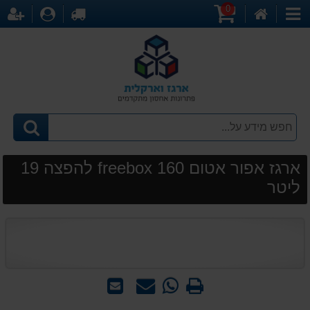
0
דף
עגלת
לקופה
התחברו
הר
קטגוריות
הבית
קניות
ארגז אפור אטום freebox 160 להפצה 19
ליטר
הדפס
WhatsApp
שאל
שלח
-
אותנו
לחבר