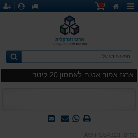
0
דף
עגלת
לקופה
התחברו
הר
קטגוריות
הבית
קניות
ארגז אפור אטום לאחסון 20 ליטר
הדפס
WhatsApp
שאל
שלח
-
אותנו
לחבר
שאל
על
מק"ט: AM-PSS4323
אותנו
המוצר