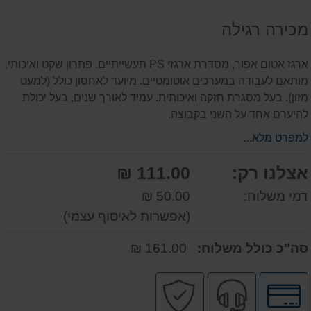
על
מכירה רגילה
המוצר
ארגז אטום אפור, מסדרת ארגזי PS תעשייתיים. פתרון שקט ואיכותי,
מותאם לעבודה במערכים אוטומטיים. מיועד לאחסון כולל (למעט
מזון). בעל מסגרת חזקה ואיכותית. עמיד לאורך שנים, בעל יכולת
להיערם אחד על השני בקבוצה.
למפרט מלא...
אצלנו רק:
111.00 ₪
דמי משלוח:
50.00 ₪
(אפשרות לאיסוף עצמי)
סה"כ כולל משלוח:
161.00 ₪
לחץ
שירות
קניה
לאפשרויות
מקצועי
בטוחה