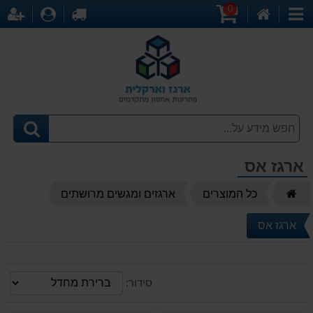
0
דף
עגלת
לקופה
התחברו
הר
קטגוריות
הבית
קניות
ארגז אס
דף
כל המוצרים
ארגזים ומגשים מרושתים
הבית
ארגז אס
סידור: