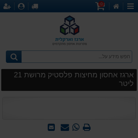
0
דף
עגלת
לקופה
התחברו
הר
קטגוריות
הבית
קניות
ארגז אחסון מחיצות פלסטיק מרושת 21
ליטר
הדפס
WhatsApp
שאל
שלח
-
אותנו
לחבר