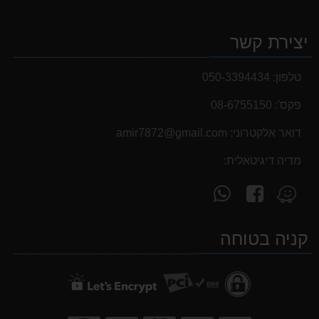
יצירת קשר
טלפון:
050-3394434
פקס':
08-6755150
דואר אלקטרוני:
‫amir7872@gmail.com‬
מדיה דיגיטאלית:
עקוב
פנה
מצא
אחרינו
אלינו
אותנו
ב-
ב-
ב-
קניה בטוחה
WhatsApp
facebook
Waze