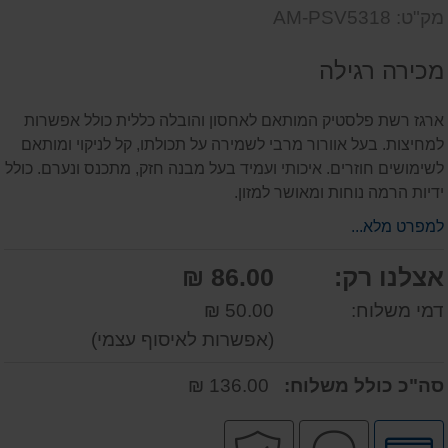
שאל
על
מק"ט: AM-PSV5318
אותנו
המוצר
על
מכירה רגילה
המוצר
ארגז רשת פלסטיק המותאם לאחסון והובלה כללית כולל אפשרות
למחיצות. בעל אוורור מרבי לשמירה על תכולתו, קל לניקוי ומותאם
לשימושים חוזרים. איכותי ועמיד בעל מבנה חזק, מתכנס ונערם. כולל
ידיות הרמה נוחות ומאושר למזון.
למפרט מלא...
אצלנו רק:
86.00 ₪
דמי משלוח:
50.00 ₪
(אפשרות לאיסוף עצמי)
סה"כ כולל משלוח:
136.00 ₪
לחץ
שירות
קניה