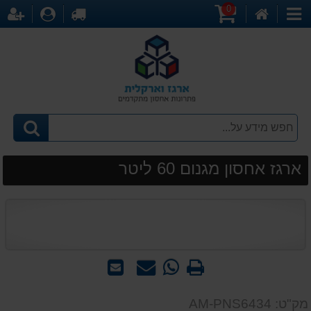
0
דף
עגלת
לקופה
התחברו
הר
קטגוריות
הבית
קניות
ארגז אחסון מגנום 60 ליטר
הדפס
WhatsApp
שאל
שלח
-
אותנו
לחבר
שאל
על
מק"ט: AM-PNS6434
אותנו
המוצר