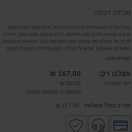
על
מכירה רגילה
המוצר
בעל כנפיים אינטגרליות וידיות אגרונומיות. ארגז קשיח זמין במגוון
צבעים ומהווה פתרון מצוין לאחסון בבית ובעסק. אטום מפני חדירת
לכלוך אל תכולתו מה שהופך אותו לאידיאלי עבור תעשיות החקלאות,
הפארמה והאופנה. אפשרות נעילה, מנגנון פתיחה ורצפה מחוזקת.
למפרט מלא...
אצלנו רק:
167.00 ₪
דמי משלוח:
50.00 ₪
(אפשרות לאיסוף עצמי)
סה"כ כולל משלוח:
217.00 ₪
לחץ
שירות
קניה
לאפשרויות
מקצועי
בטוחה