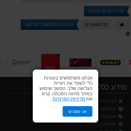
הבית
סדרת ארגזי מגנום
דף
ארגזים וקופסאות לאחסון
כל המוצרים
הבית
הקודם
ה
אנחנו משתמשים בעוגיות
כדי לשפר את חוויית
מידע כללי
הגלישה שלך. המשך שימוש
באתר מהווה הסכמה. קרא
את
מדיניות הפרטיות
.
דף הבית
אודותינו
אני מסכים
מבצעים
שאלות נפוצות