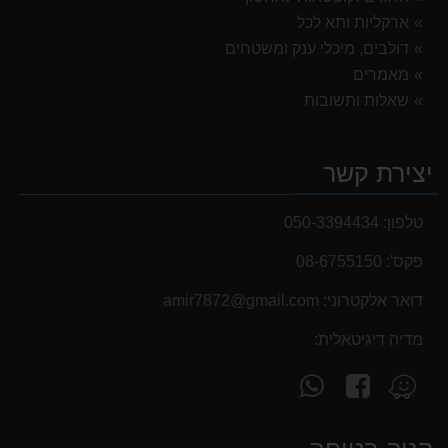
ארקליות ותא לכל
דולבים, מיכלי ענק ומשטחים
מאמרים
שאלות ותשובות
יצירת קשר
טלפון:
050-3394434
פקס':
08-6755150
דואר אלקטרוני:
‫amir7872@gmail.com‬
מדיה דיגיטאלית:
עקוב
פנה
מצא
אחרינו
אלינו
אותנו
ב-
ב-
ב-
WhatsApp
facebook
Waze