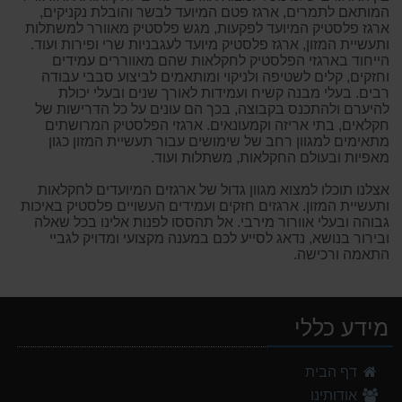
המותאם לתמרים, ארגז פטם המיועד לבשר והובלת נקניקים,
ארגז פלסטיק המיועד לפקעות, מגש פלסטיק מאוורר למשתלות
ותעשיית המזון, ארגז פלסטיק מיועד לעגבניות שרי ופירות ועוד.
הייחוד בארגזי הפלסטיק לחקלאות שהם מאווררים עמידים
וחזקים, קלים לשטיפה ולניקוי ומותאמים לביצוע סבבי עבודה
רבים. בעלי מבנה קשיח ועמידות לאורך שנים ובעלי יכולת
להיערם ולהתכנס בקבוצה, בכך הם עונים על כל הדרישות של
חקלאים, בתי אריזה וקמעונאים. ארגזי הפלסטיק המרושתים
מתאימים למגוון רחב של שימושים עבור תעשיית המזון כגון
מאפיות ובעולם החקלאות, משתלות ועוד.
אצלנו תוכלו למצוא מגוון גדול של ארגזים המיועדים לחקלאות
ותעשיית המזון. ארגזים חזקים ועמידים העשויים פלסטיק באיכות
גבוהה ובעלי אוורור מירבי. אל תהססו לפנות אלינו בכל שאלה
ובירור בנושא, נדאג לסייע לכם במענה מקצועי ומדויק לגביי
התאמה ורכישה.
מידע כללי
דף הבית
אודותינו