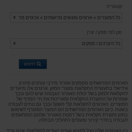
קטגוריה
סנן לפי ספק / יצרן
חיפוש
הארגזים המרושתים מספקים אוורור מירבי ונותנים פתרון
אידיאלי בתעשיית החקלאות ומוצרי המזון. ארגזים אלו מיועדים
לחקלאות ולמזון בשל יכולת האוורור הגבוהה שיש להם ובכך
שומרות על התוצרת החקלאית ומאריכות את חיי המדף של
המוצרים. הארגזים לחקלאות קלי משקל ובכך גם נוחים לעבודה
בשטח. כיום הארגזים המרושתים הם המוצר המועדף לשימוש
במזון ותוצרת חקלאית בשל דפנות האוורור שלהם המותאמים
לעבודה בחדרי קירור ומעולים לתהליכי הבחלה.
בין הארגזים שלנו נוכל למצוא אגזים ייעודים לחקלאות: ארגז גדיד