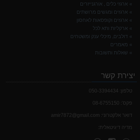
ארגזי כלים , אורגנייזרים
ארגזים ומגשים מרושתים
ארגזים וקופסאות לאחסון
ארקליות ותא לכל
דולבים, מיכלי ענק ומשטחים
מאמרים
שאלות ותשובות
יצירת קשר
טלפון:
050-3394434
פקס':
08-6755150
דואר אלקטרוני:
‫amir7872@gmail.com‬
מדיה דיגיטאלית:
עקוב
פנה
מצא